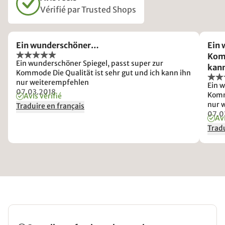
Vérifié par Trusted Shops
Ein wunderschöner…
Ein 
Komm
Ein wunderschöner Spiegel, passt super zur
kann
Kommode Die Qualität ist sehr gut und ich kann ihn
nur weiterempfehlen
Ein 
07.03.2018
Komm
Avis vérifié
nur 
Traduire en français
07.0
Avi
Tradu