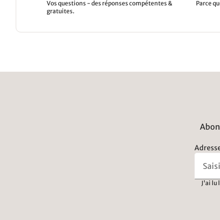
Vos questions - des réponses compétentes &
Parce qu
gratuites.
Abonn
Adresse
J'ai lu