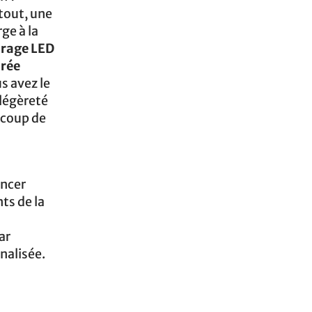
 tout, une
ge à la
irage LED
urée
us avez le
 légèreté
ucoup de
encer
ts de la
ar
nalisée.