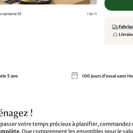
o variante 01
1 de 11
Fabriqu
Livrais
tie 5 ans
100 jours d’essai sans ri
énagez !
 passer votre temps précieux à planifier, commandez
complète
. Que comprennent les ensembles pour le salo