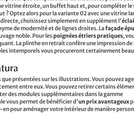
e vitrine étroite, un buffet haut et, pour compléter le
 ? Optez alors pour la variante 02 avec une vitrine lar
indirecte, choisissez simplement en supplément l'
écla
yme de modernité et de lignes droites. La
façade ép
uvage noble. Pour les
poignées étriers pratiques
, vo
ant. La plinthe en retrait confère une impression de
eubles intemporels vous procureront certainement bea
atura
 que présentées sur les illustrations. Vous pouvez ag
acement entre eux. Vous pouvez retirer certains élémen
cheter des modules supplémentaires dans la gamme
e vous permet de bénéficier d'
un prix avantageux
p
ez-en pour aménager votre intérieur de manière person