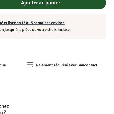
Ajouter au panier
é et livré en 13 à 15 semaines environ
on jusqu'à la pièce de votre choix incluse
sque
Paiement sécurisé avec Bancontact
 chez
n ?