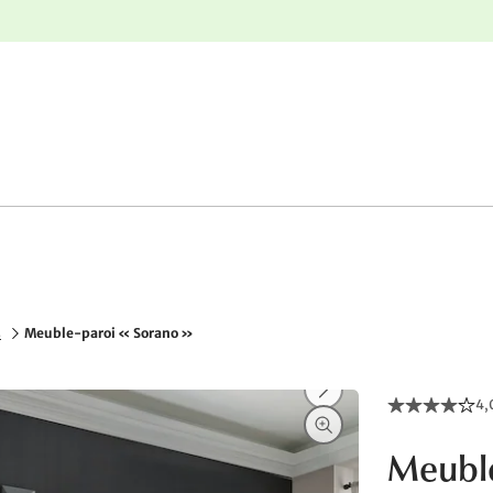
nge
Retours gratuits
s
Meuble-paroi « Sorano »
4,
Meuble