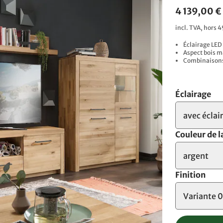
4 139,00 €
incl. TVA, hors 4
Éclairage LED
Aspect bois m
Combinaisons 
Éclairage
avec éclai
Couleur de l
argent
Finition
Variante 