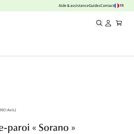
Aide & assistance
Guides
Contact
FR
00
(
1 Avis
)
-paroi « Sorano »