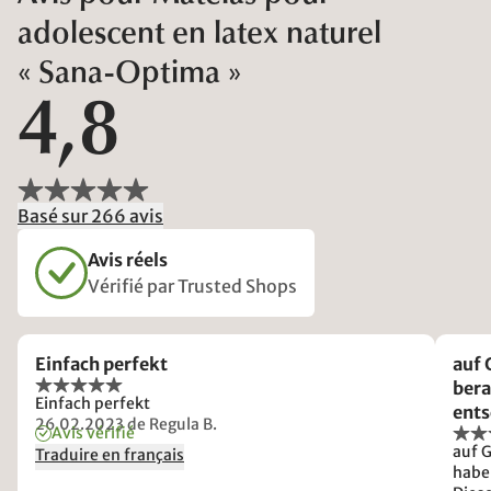
adolescent en latex naturel
« Sana-Optima »
4,8
Basé sur 266 avis
Avis réels
Vérifié par Trusted Shops
Einfach perfekt
auf 
bera
Einfach perfekt
ents
26.02.2023
de Regula B.
Avis vérifié
auf 
Traduire en français
habe