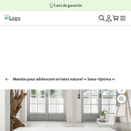
5 ans de garantie
Aller au contenu principal
Aller à la navigation principale
Aller au pied de page
Matelas pour adolescent en latex naturel « Sana-Optima »