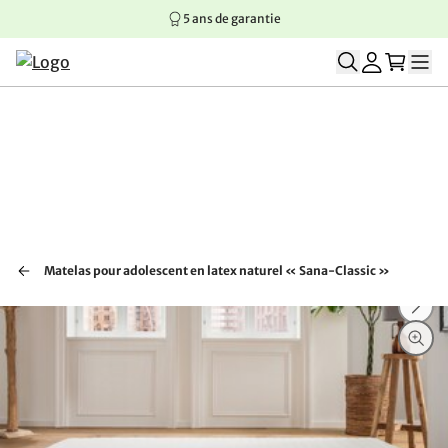
5 ans de garantie
Aller au contenu principal
Aller à la navigation principale
Aller au pied de page
Matelas pour adolescent en latex naturel « Sana-Classic »