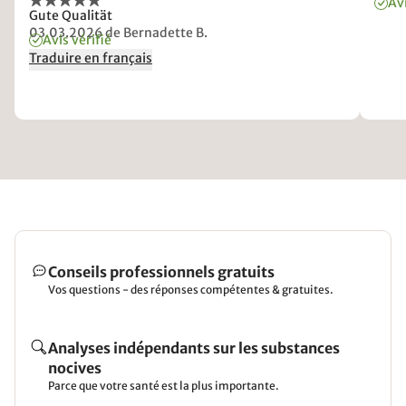
Avi
Gute Qualität
03.03.2026
de Bernadette B.
Avis vérifié
Traduire en français
Conseils professionnels gratuits
Vos questions - des réponses compétentes & gratuites.
Analyses indépendants sur les substances
nocives
Parce que votre santé est la plus importante.