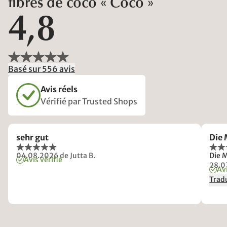
fibres de coco « Coco »
4,8
Basé sur 556 avis
Avis réels
Vérifié par Trusted Shops
sehr gut
Die 
04.08.2026
de Jutta B.
Die M
Avis vérifié
28.0
Avi
Tradu