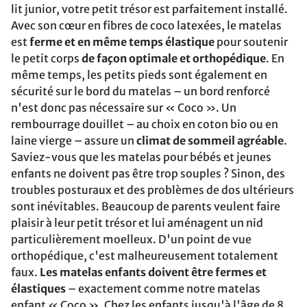
lit junior, votre petit trésor est parfaitement installé.
Avec son cœur en fibres de coco latexées, le matelas
est
ferme et en même temps élastique
pour soutenir
le petit corps
de façon optimale et orthopédique
. En
même temps, les petits pieds sont également en
sécurité sur le bord du matelas – un bord renforcé
n'est donc pas nécessaire sur « Coco ». Un
rembourrage douillet – au choix en coton bio ou en
laine vierge – assure un
climat de sommeil agréable
.
Saviez-vous que les matelas pour bébés et jeunes
enfants ne doivent pas être trop souples ? Sinon, des
troubles posturaux et des problèmes de dos ultérieurs
sont inévitables. Beaucoup de parents veulent faire
plaisir à leur petit trésor et lui aménagent un nid
particulièrement moelleux. D'un point de vue
orthopédique, c'est malheureusement totalement
faux.
Les matelas enfants doivent être fermes et
élastiques
– exactement comme notre matelas
enfant « Coco ». Chez les enfants jusqu'à l'âge de 8