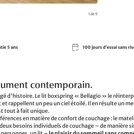
1 de 9
tie 5 ans
100 jours d’essai sans ri
olument contemporain.
gé d'histoire. Le lit boxspring « Bellagio » le réinter
et rappellent un peu un ciel étoilé. Il en résulte un m
t tout à fait unique.
éférences en matière de confort de couchage : le matel
deux besoins individuels de couchage – de manière s
personnes, un lit –
le plaisir du sommeil sans com