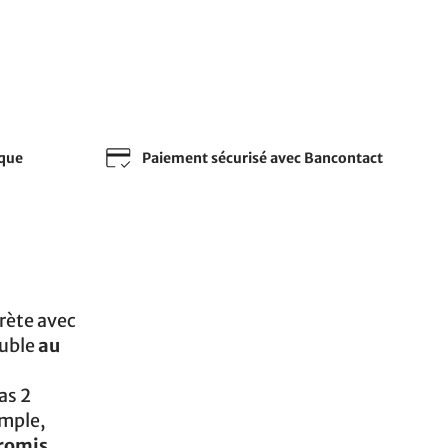
sque
Paiement sécurisé avec Bancontact
prète avec
euble
au
as 2
imple,
promis
.