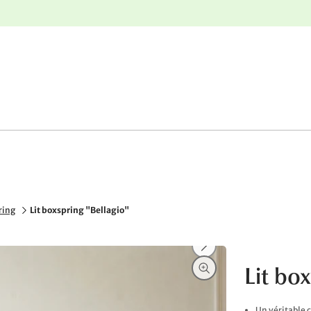
nge
Retours gratuits
ring
Lit boxspring "Bellagio"
Lit bo
Un véritable c