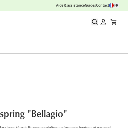
Aide & assistance
Guides
Contact
FR
xspring "Bellagio"
lassique : tête de lit avec surpiqûres en forme de boutons et passepoil