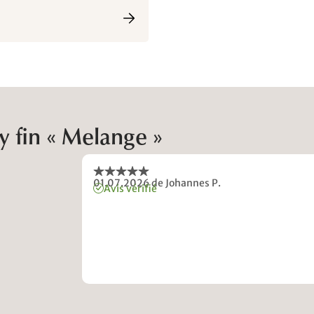
ey fin « Melange »
01.07.2026
de Johannes P.
Avis vérifié