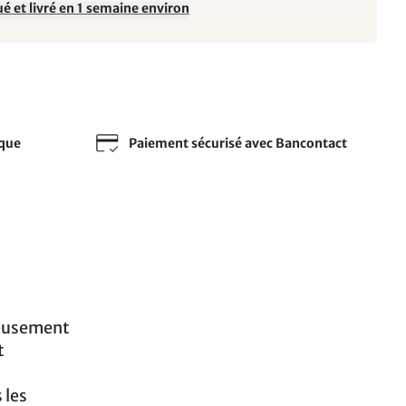
é et livré en 1 semaine environ
sque
Paiement sécurisé avec Bancontact
leusement
t
 les