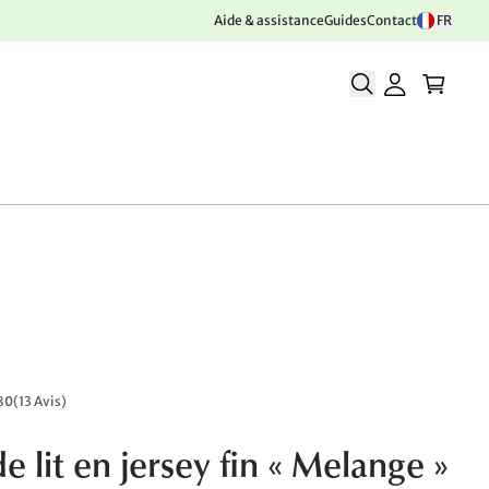
Aide & assistance
Guides
Contact
FR
80
(
13 Avis
)
e lit en jersey fin « Melange »