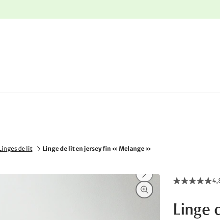
nge
Retours gratuits
Linges de lit
Linge de lit en jersey fin « Melange »
4,
Linge d