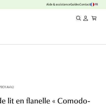
Aide & assistance
Guides
Contact
FR
70
(
11 Avis
)
de lit en flanelle « Comodo-