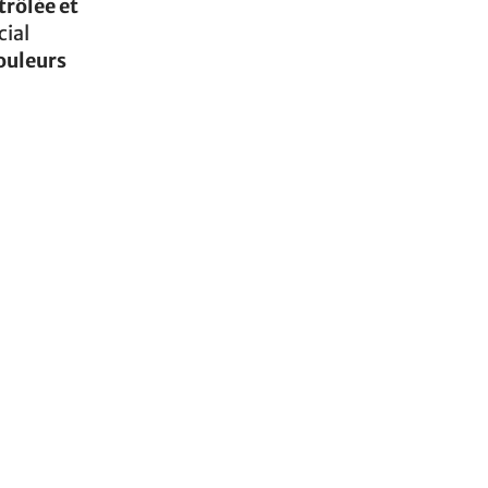
trôlée et
cial
ouleurs