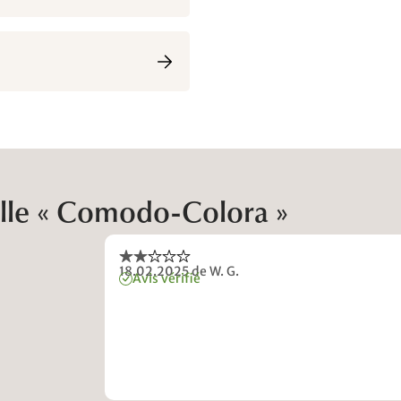
nelle « Comodo-Colora »
18.02.2025
de W. G.
Avis vérifié