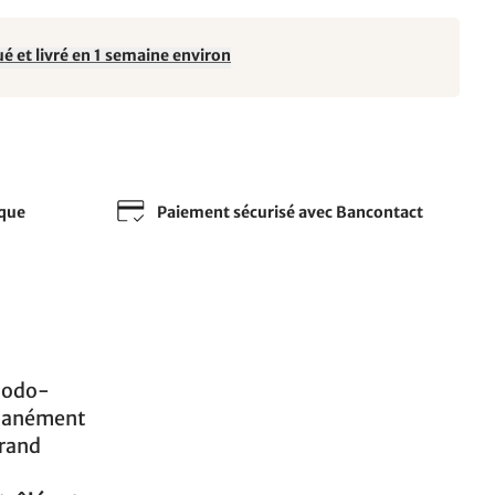
é et livré en 1 semaine environ
sque
Paiement sécurisé avec Bancontact
omodo-
ntanément
grand