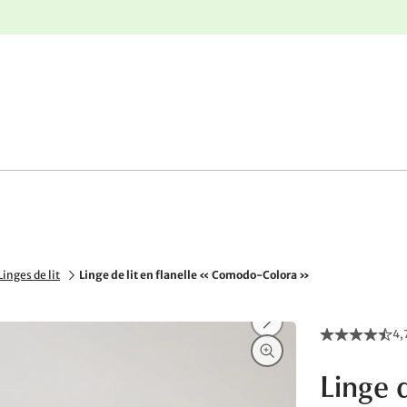
nge
Retours gratuits
Linges de lit
Linge de lit en flanelle « Comodo-Colora »
4,
Linge 