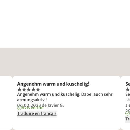
Angenehm warm und kuschelig!
S
Angenehm warm und kuschelig. Dabei auch sehr
Se
atmungsaktiv !
Lä
06.02.2023
de Javier G.
si
Avis vérifié
2
Traduire en français
Tr