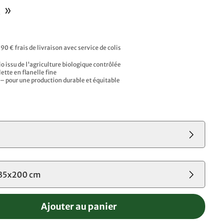
 »
,90 € frais de livraison avec service de colis
o issu de l'agriculture biologique contrôlée
lette en flanelle fine
 – pour une production durable et équitable
135x200 cm
Ajouter au panier