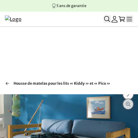
5 ans de garantie
Aller au contenu principal
Aller à la navigation principale
Aller au pied de page
Housse de matelas pour les lits « Kiddy » et « Pico »