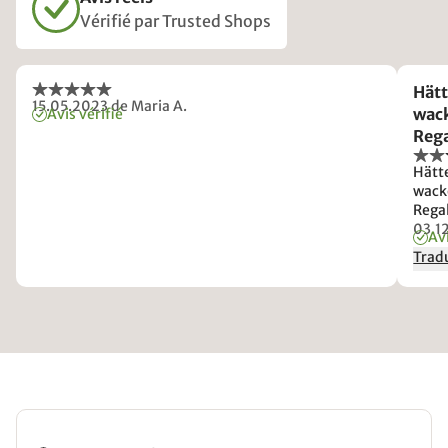
Vérifié par Trusted Shops
Hätt
15.05.2023
de Maria A.
wack
Avis vérifié
Rega
imme
Hätte
kom
wacke
Rega
aufp
03.1
Avi
es s
Tradu
klein