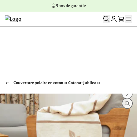
5 ans de garantie
Aller au contenu principal
Aller à la navigation principale
Aller au pied de page
Couverture polaire en coton « Cotona-Jubilea »