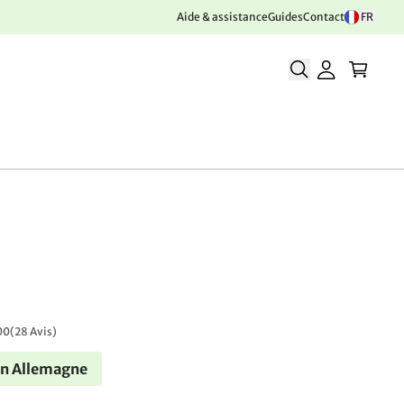
Aide & assistance
Guides
Contact
FR
00
(
28 Avis
)
en Allemagne