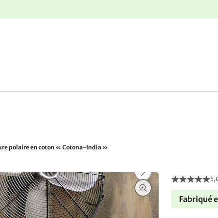
nge
Retours gratuits
re polaire en coton « Cotona-India »
5,
Fabriqué 