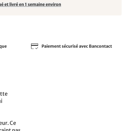
é et livré en 1 semaine environ
sque
Paiement sécurisé avec Bancontact
tte
i
eur. Ce
raint pas