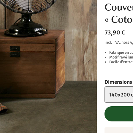
Couver
« Coto
73,90 €
incl. TVA, hors 4
Fabriqué en co
Motif rayé lum
Facile d’entre
Dimensions
140x200 