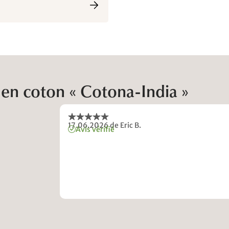
 en coton « Cotona-India »
17.06.2026
de Eric B.
Avis vérifié