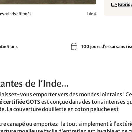
Fabriqu
es coloris affirmés
1 de 6
tie 5 ans
100 jours d’essai sans ri
antes de l’Inde...
laissez-vous emporter vers des mondes lointains ! Ce
é certifiée GOTS
est conçue dans des tons intenses qu
nde. La couverture douillette en coton peluche est
tre canapé ou emportez-la tout simplement à l’extéri
rture moelleuse facile d’entretien est lavable et ne c