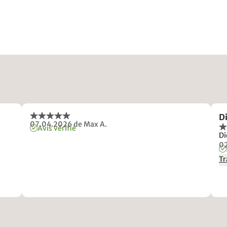
Di
07.04.2026
de Max A.
Avis vérifié
Di
0
Tr