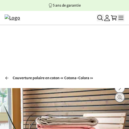
5 ans de garantie
Aller au contenu principal
Aller à la navigation principale
Aller au pied de page
Couverture polaire en coton « Cotona-Colora »