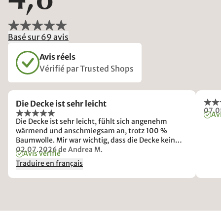
4,8
Basé sur 69 avis
Avis réels
Vérifié par Trusted Shops
Die Decke ist sehr leicht
07.0
Avi
Die Decke ist sehr leicht, fühlt sich angenehm
wärmend und anschmiegsam an, trotz 100 %
Baumwolle. Mir war wichtig, dass die Decke kein
Polyacryl enthält. Die Farbe ist so schön, wie auf
02.07.2026
de Andrea M.
Avis vérifié
dem Foto. Alles bestens!
Traduire en français