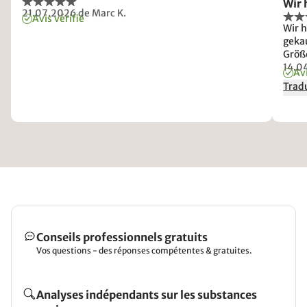
Wir 
21.07.2026
de Marc K.
Avis vérifié
Wir h
geka
Größe
der 
14.0
Avi
Genu
Tradu
atmu
Schw
kauf
Conseils professionnels gratuits
Vos questions - des réponses compétentes & gratuites.
Analyses indépendants sur les substances