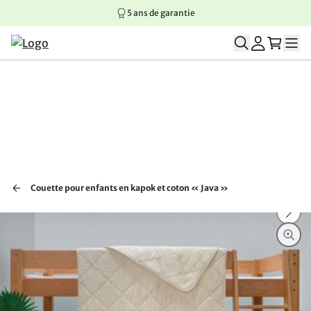
5 ans de garantie
Aller au contenu principal
Aller à la navigation principale
Aller au pied de page
Couette pour enfants en kapok et coton « Java »