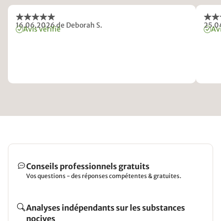
16.06.2026
de Deborah S.
25.0
Avis vérifié
Avi
Conseils professionnels gratuits
Vos questions - des réponses compétentes & gratuites.
Analyses indépendants sur les substances
nocives