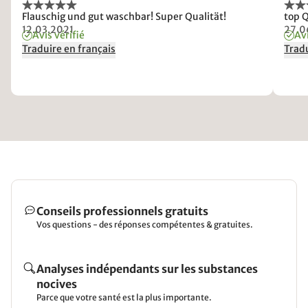
Flauschig und gut waschbar! Super Qualität!
top Q
12.03.2021
27.0
Avis vérifié
Avi
Traduire en français
Tradu
Conseils professionnels gratuits
Vos questions - des réponses compétentes & gratuites.
Analyses indépendants sur les substances
nocives
Parce que votre santé est la plus importante.