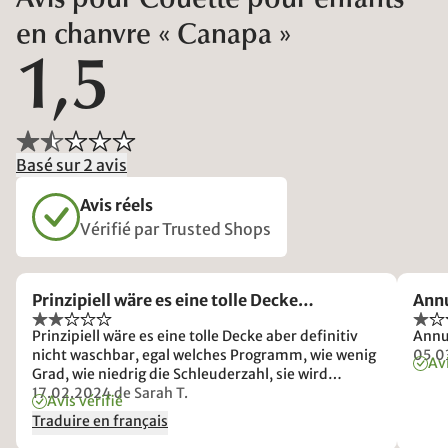
Avis pour Couette pour enfants
en chanvre « Canapa »
1,5
Basé sur 2 avis
Avis réels
Vérifié par Trusted Shops
Prinzipiell wäre es eine tolle Decke…
Annu
Prinzipiell wäre es eine tolle Decke aber definitiv
Annu
nicht waschbar, egal welches Programm, wie wenig
05.0
Avi
Grad, wie niedrig die Schleuderzahl, sie wird
hart/steif und die Füllung ist ein Klumpen (haben
17.02.2024
de Sarah T.
Avis vérifié
bereits vier oder mehr gekauft da wir die
Traduire en français
Materialien usw eig als toll empfinden und immer