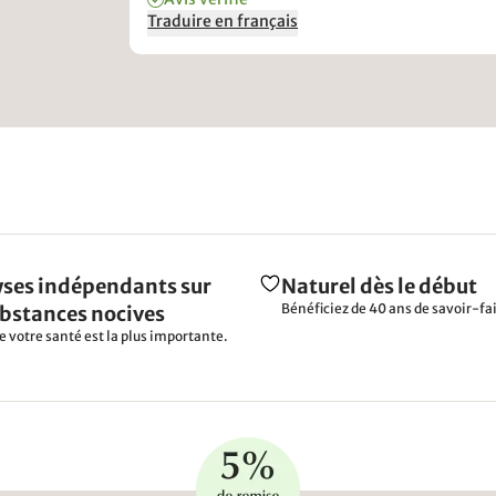
beraten und konnten nur von weich auf mittel
Traduire en français
tauschen, was aber immer noch butterweich w
ich weiss gar nicht, wie man solche Härtegrade
bestimmen kann und so wenig Rücksicht neh
kann auf Erfahrungswerte des Kunden (imme
eher fest geschlafen). Fazit: Nie wieder eine
Allnatura Matraze! Nie wieder Allnatura Servic
der nur kundenorientiert daher kommt aber
eigentlich nichts für mich als Kundin getan hat
ausser mich zu vertrösten und an wieder eine
anderen Mitarbeiter zu verweisen. Die Produk
werden mit großem finanziellem Verlust verka
Der Ärger könnte nicht größer sein.
ses indépendants sur
Naturel dès le début
Bénéficiez de 40 ans de savoir-fai
ubstances nocives
e votre santé est la plus importante.