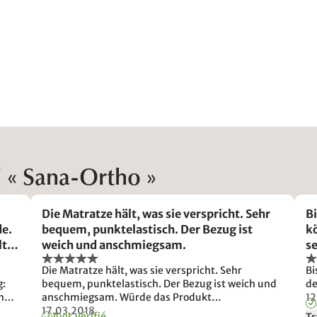
l « Sana-Ortho »
Die Matratze hält, was sie verspricht. Sehr
Bi
de.
bequem, punktelastisch. Der Bezug ist
k
lte
weich und anschmiegsam.
se
den
Die Matratze hält, was sie verspricht. Sehr
Bi
g:
bequem, punktelastisch. Der Bezug ist weich und
de
n
anschmiegsam. Würde das Produkt
12
sch
uneingeschränkt weiterempfehlen
17.03.2018
Avis vérifié