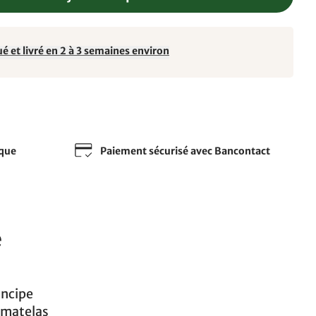
é et livré en 2 à 3 semaines environ
sque
Paiement sécurisé avec Bancontact
e
incipe
e matelas