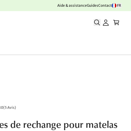
Aide & assistance
Guides
Contact
FR
80
(
5 Avis
)
s de rechange pour matelas