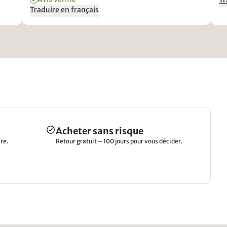
Tr
fest
Traduire en français
ar -
men
r
e,
,
n
te
uft!
Acheter sans risque
re.
Retour gratuit – 100 jours pour vous décider.