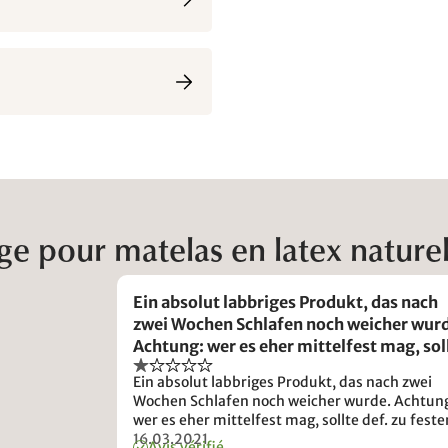
e pour matelas en latex nature
Ein absolut labbriges Produkt, das nach
zwei Wochen Schlafen noch weicher wur
Achtung: wer es eher mittelfest mag, sol
def. zu festen Variante greifen - wir wur
Ein absolut labbriges Produkt, das nach zwei
vollkommen falsch beraten und
Wochen Schlafen noch weicher wurde. Achtun
wer es eher mittelfest mag, sollte def. zu feste
Variante greifen - wir wurden vollkommen fal
16.03.2021
Avis vérifié