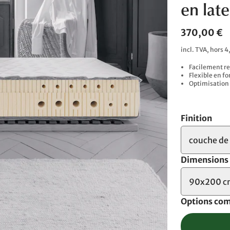
en lat
370,00 €
incl. TVA, hors 4
Facilement r
Flexible en f
Optimisation 
Finition
couche de 
Dimensions
90x200 
Options co