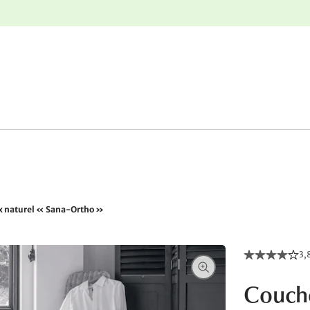
nge
Retours gratuits
x naturel « Sana-Ortho »
3,
Couche