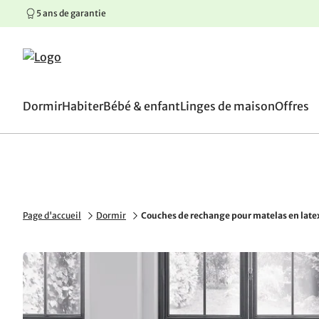
5 ans de garantie
100 jours de droit d’écha
Aller au contenu principal
Aller à la navigation principale
Aller au pied de page
Dormir
Habiter
Bébé & enfant
Linges de maison
Offres
Page d'accueil
Dormir
Couches de rechange pour matelas en late