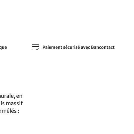
sque
Paiement sécurisé avec Bancontact
urale, en
is massif
mmêlés :