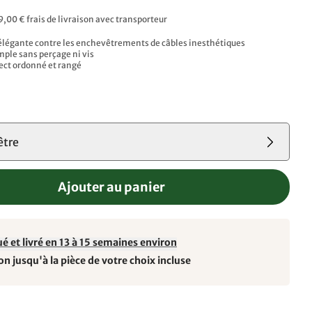
9,00 € frais de livraison avec transporteur
élégante contre les enchevêtrements de câbles inesthétiques
mple sans perçage ni vis
ect ordonné et rangé
s
être
Ajouter au panier
é et livré en 13 à 15 semaines environ
on jusqu'à la pièce de votre choix incluse