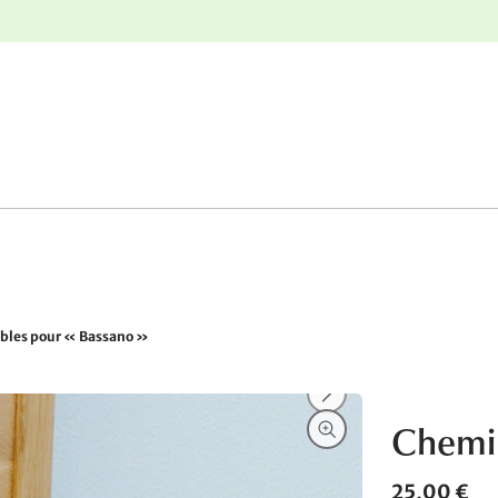
nge
Retours gratuits
bles pour « Bassano »
Chemin
25,00 €