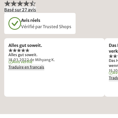
Basé sur 27 avis
Avis réels
Vérifié par Trusted Shops
Alles gut soweit.
Das 
verk
Alles gut soweit.
18.03.2022
de Mihyang K.
Das H
Avis vérifié
wenn
Traduire en français
15.1
Avi
Tradu