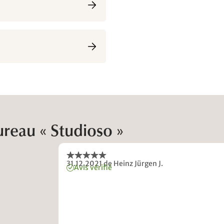
ureau « Studioso »
31.12.2021
de Heinz Jürgen J.
Avis vérifié