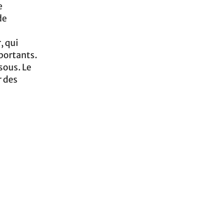
e
de
, qui
mportants.
sous. Le
r des