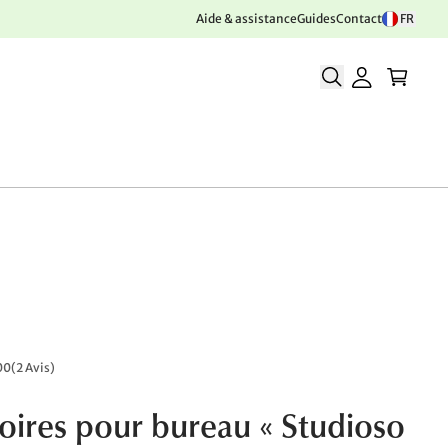
Aide & assistance
Guides
Contact
FR
00
(
2 Avis
)
oires pour bureau « Studioso