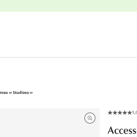
nge
Retours gratuits
ureau « Studioso »
5,
Access