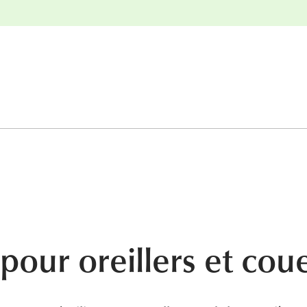
nge
Retours gratuits
our oreillers et cou