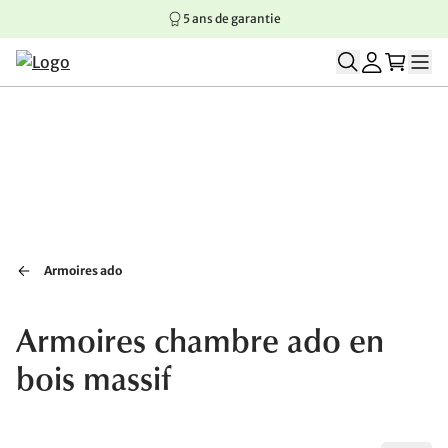
5 ans de garantie
Aller au contenu principal
Aller à la navigation principale
Aller au pied de page
Armoires ado
Armoires chambre ado en
bois massif