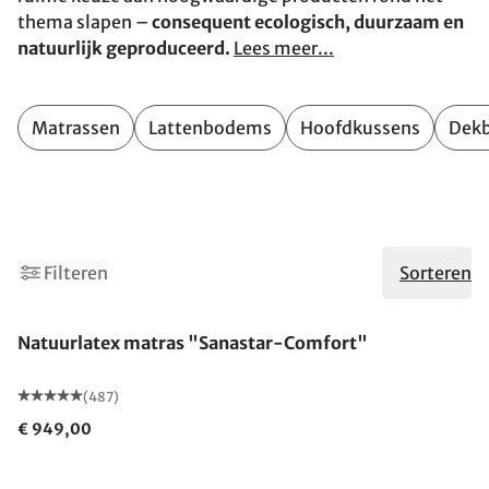
thema slapen –
consequent ecologisch, duurzaam en
natuurlijk geproduceerd.
Lees meer...
Matrassen
Lattenbodems
Hoofdkussens
Dek
7
9
Filteren
Sorteren
Gemaakt in Duitsland
Natuurlatex matras "Sanastar-Comfort"
(487)
€ 949,00
Gemaakt in Duitsland