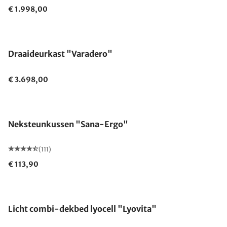
€ 1.998,00
Draaideurkast "Varadero"
€ 3.698,00
Gemaakt in Duitsland
Neksteunkussen "Sana-Ergo"
(111)
€ 113,90
Gemaakt in Duitsland
Licht combi-dekbed lyocell "Lyovita"