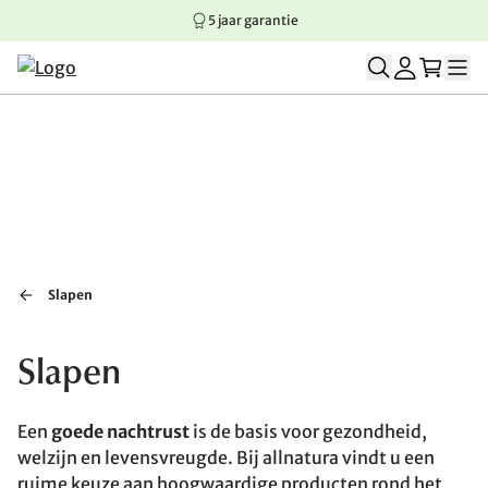
5 jaar garantie
Springen naar hoofdinhoud
Springen naar hoofdnavigatie
Springen naar voettekst
Slapen
Slapen
Een
goede nachtrust
is de basis voor gezondheid,
welzijn en levensvreugde. Bij allnatura vindt u een
ruime keuze aan hoogwaardige producten rond het