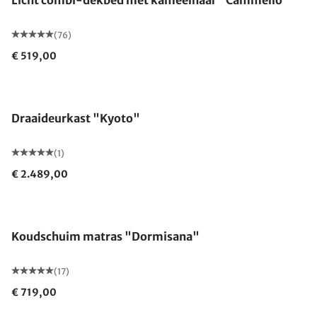
Licht combi-dekbed met kameelhaar "Cammello"
(76)
€ 519,00
Draaideurkast "Kyoto"
(1)
€ 2.489,00
Gemaakt in Duitsland
Koudschuim matras "Dormisana"
(17)
€ 719,00