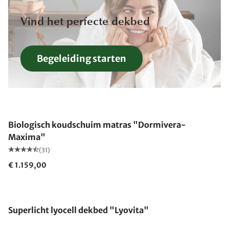
Vind het perfecte dekbed
Begeleiding starten
Gemaakt in Duitsland
Biologisch koudschuim matras "Dormivera-
Maxima"
(31)
€ 1.159,00
Gemaakt in Duitsland
Superlicht lyocell dekbed "Lyovita"