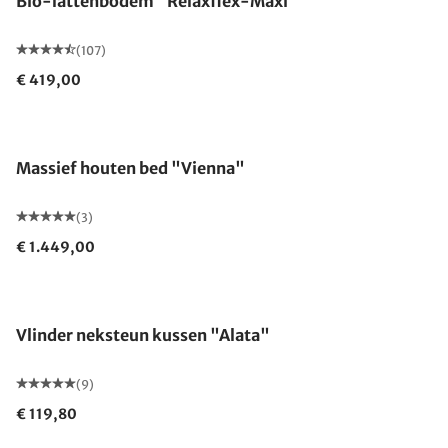
Bio-lattenbodem "Relaxflex-Maxi"
(107)
€ 419,00
Gemaakt in Duitsland
Massief houten bed "Vienna"
(3)
€ 1.449,00
Gemaakt in Duitsland
Vlinder neksteun kussen "Alata"
(9)
€ 119,80