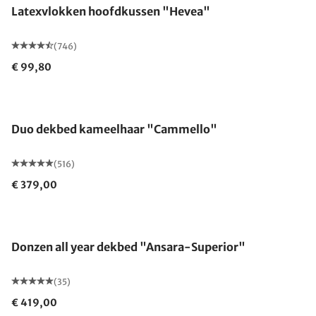
Latexvlokken hoofdkussen "Hevea"
(746)
€ 99,80
Gemaakt in Duitsland
Duo dekbed kameelhaar "Cammello"
(516)
€ 379,00
Gemaakt in Duitsland
Donzen all year dekbed "Ansara-Superior"
(35)
€ 419,00