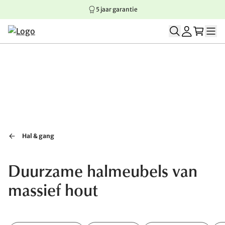
5 jaar garantie
Springen naar hoofdinhoud
Springen naar hoofdnavigatie
Springen naar voettekst
Hal & gang
Duurzame halmeubels van
massief hout