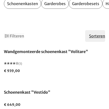
Schoenenkasten
Garderobes
Garderobesets
H
1
Filteren
Sorteren
Wandgemonteerde schoenenkast "Volitare"
(1)
€ 939,00
Schoenenkast "Vestido"
€ 649,00