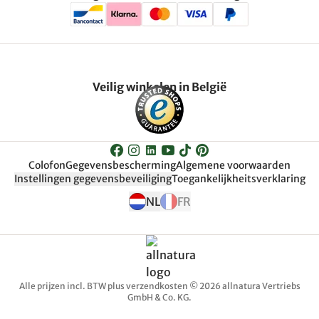
Veilig winkelen in België
Colofon
Gegevensbescherming
Algemene voorwaarden
Instellingen gegevensbeveiliging
Toegankelijkheitsverklaring
NL
FR
Alle prijzen incl. BTW plus verzendkosten © 2026 allnatura Vertriebs
GmbH & Co. KG.