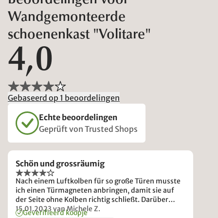
Beoordelingen voor
Wandgemonteerde
schoenenkast "Volitare"
4,0
Gebaseerd op 1 beoordelingen
Echte beoordelingen
Geprüft von Trusted Shops
Schön und grossräumig
Nach einem Luftkolben für so große Türen musste
ich einen Türmagneten anbringen, damit sie auf
der Seite ohne Kolben richtig schließt. Darüber
hinaus hat das Holz an einer Wand Risse
15.01.2023
van Michele Z.
Geverifieerd koopje