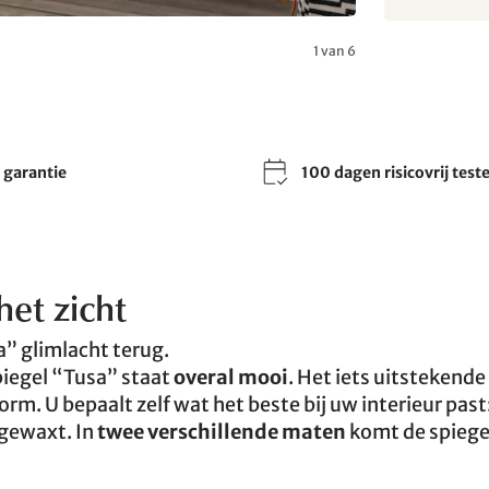
1 van 6
r garantie
100 dagen risicovrij test
 het zicht
a” glimlacht terug.
spiegel “Tusa” staat
overal mooi
. Het iets uitstekend
m. U bepaalt zelf wat het beste bij uw interieur past
 gewaxt. In
twee verschillende maten
komt de spiegel