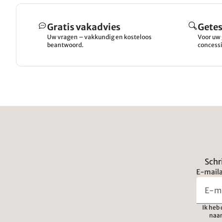
Gratis vakadvies
Getes
Uw vragen – vakkundig en kosteloos
Voor uw 
beantwoord.
concessi
Schr
E-maila
Ik heb
naar