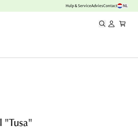
Hulp & Service
Advies
Contact
NL
l "Tusa"