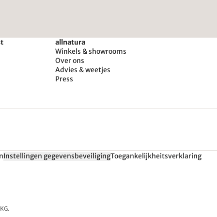
st
allnatura
Winkels & showrooms
Over ons
Advies & weetjes
Press
n
Instellingen gegevensbeveiliging
Toegankelijkheitsverklaring
 KG.