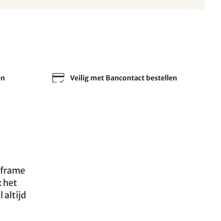
en
Veilig met Bancontact bestellen
e frame
: het
 altijd