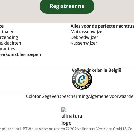
Registreer nu
ce
Alles voor de perfecte nachtru
etaalen
Matrassenwijzer
erzending
Dekbedwijzer
& klachten
Kussenwijzer
aranties
reenkomst herroepen
Veilig winkelen in België
Colofon
Gegevensbescherming
Algemene voorwaarde
e prijzen incl. BTW plus verzendkosten © 2026 allnatura Vertriebs GmbH & Co.