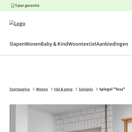
5 jaar garantie
100 dagen omruilgaranti
Springen naar hoofdinhoud
Springen naar hoofdnavigatie
Springen naar voettekst
Slapen
Wonen
Baby & Kind
Woontextiel
Aanbiedingen
Startpagina
Wonen
Hal & gang
Spiegels
Spiegel "Tusa"