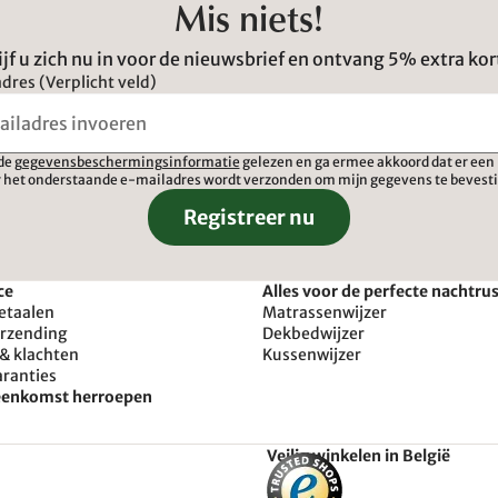
Mis niets!
ijf u zich nu in voor de nieuwsbrief en ontvang 5% extra kor
dres (Verplicht veld)
 de
gegevensbeschermingsinformatie
gelezen en ga ermee akkoord dat er een 
 het onderstaande e-mailadres wordt verzonden om mijn gegevens te bevest
Registreer nu
ce
Alles voor de perfecte nachtru
etaalen
Matrassenwijzer
erzending
Dekbedwijzer
& klachten
Kussenwijzer
aranties
reenkomst herroepen
Veilig winkelen in België