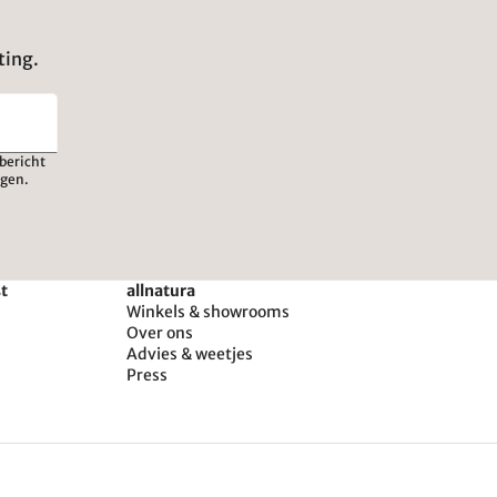
ting.
bericht
igen.
st
allnatura
Winkels & showrooms
Over ons
Advies & weetjes
Press