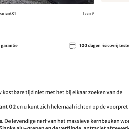
variant 01
1 van 9
r garantie
100 dagen risicovrij test
 kostbare tijd niet met het bij elkaar zoeken van de
iant 02
en u kunt zich helemaal richten op de voorpre
e
. De levendige nerf van het massieve kernbeuken wo
Slanke alu-grepen en de verfijnde, antraciet afgewer