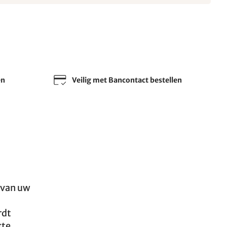
en
Veilig met Bancontact bestellen
t van uw
rdt
kte