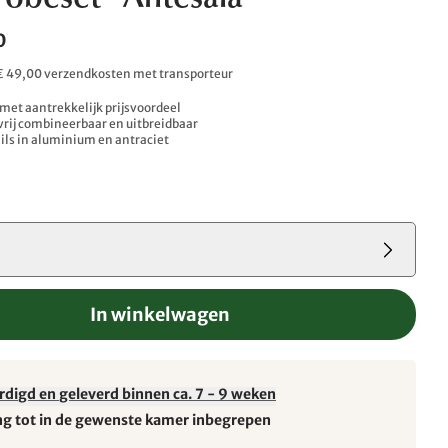
obeset "Antesala"
0
. € 49,00 verzendkosten met transporteur
met aantrekkelijk prijsvoordeel
vrij combineerbaar en uitbreidbaar
ails in aluminium en antraciet
2
In winkelwagen
rdigd en geleverd binnen ca. 7 - 9 weken
ng tot in de gewenste kamer inbegrepen