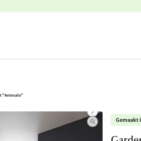
e
Gratis retourneren
t "Antesala"
Gemaakt i