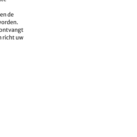
 en de
 worden.
 ontvangt
n richt uw