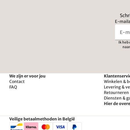
Schr
E-maila
Ik heb
naar
We zijn er voor jou
Klantenservi
Contact
Winkelen & b
FAQ
Levering & v
Retourneren 
Diensten & g
Hier de ove
Veilige betaalmethoden in België