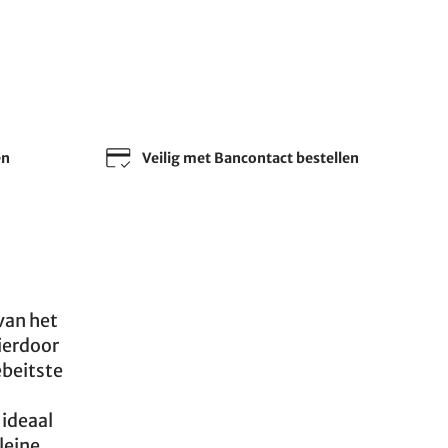
en
Veilig met Bancontact bestellen
van het
Hierdoor
ebeitste
 ideaal
leine