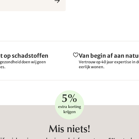
t op schadstoffen
Van begin af aan natu
gezondheid doen wij geen
Vertrouw op 40 jaar expertise in
es.
eerlijk wonen.
Mis niets!