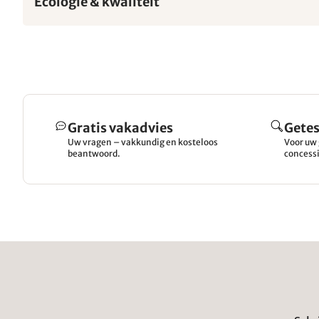
Ecologie & kwaliteit
Gratis vakadvies
Getes
Uw vragen – vakkundig en kosteloos
Voor uw 
beantwoord.
concessi