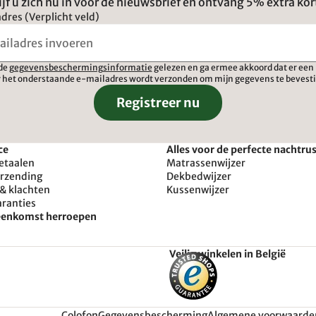
ijf u zich nu in voor de nieuwsbrief en ontvang 5% extra kor
dres (Verplicht veld)
 de
gegevensbeschermingsinformatie
gelezen en ga ermee akkoord dat er een 
 het onderstaande e-mailadres wordt verzonden om mijn gegevens te bevest
Registreer nu
ce
Alles voor de perfecte nachtru
etaalen
Matrassenwijzer
erzending
Dekbedwijzer
& klachten
Kussenwijzer
aranties
reenkomst herroepen
Veilig winkelen in België
Colofon
Gegevensbescherming
Algemene voorwaarde