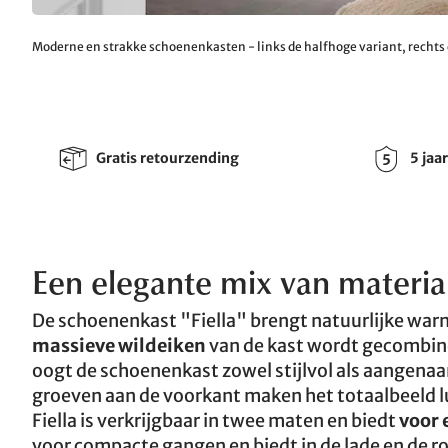
Moderne en strakke schoenenkasten - links de halfhoge variant, rechts
Gratis retourzending
5 jaa
Een elegante mix van materia
De schoenenkast "Fiella" brengt natuurlijke warm
massieve wildeiken
van de kast wordt gecombi
oogt de schoenenkast zowel stijlvol als aangena
groeven aan de voorkant maken het totaalbeeld luc
Fiella is verkrijgbaar in twee maten en biedt
voor 
voor compacte gangen en biedt in de lade en de r