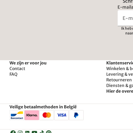
Schr
E-maila
Ik heb
naar
We zijn er voor jou
Klantenservi
Contact
Winkelen & b
FAQ
Levering & v
Retourneren 
Diensten & g
Hier de ove
Veilige betaalmethoden in België