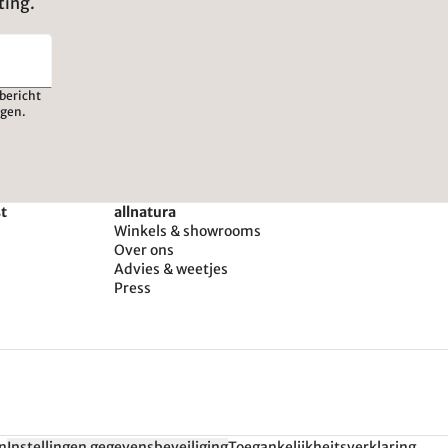
ting.
bericht
igen.
st
allnatura
Winkels & showrooms
Over ons
Advies & weetjes
Press
n
Instellingen gegevensbeveiliging
Toegankelijkheitsverklaring