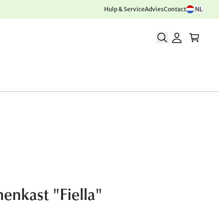
Hulp & Service
Advies
Contact
NL
enkast "Fiella"