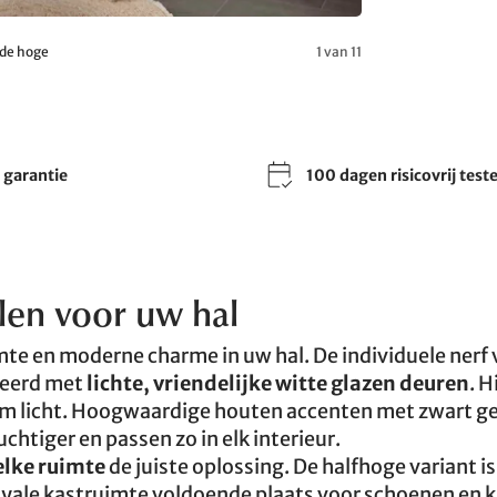
 de hoge
1 van 11
r garantie
100 dagen risicovrij test
len voor uw hal
te en moderne charme in uw hal. De individuele nerf 
neerd met
lichte, vriendelijke witte glazen deuren
. 
am licht. Hoogwaardige houten accenten met zwart g
htiger en passen zo in elk interieur.
elke ruimte
de juiste oplossing. De halfhoge variant is
oyale kastruimte voldoende plaats voor schoenen en k