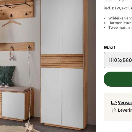
incl. BTW, excl
Wildeiken en 
Harmonieuze v
Twee maten m
Maat
H103xB80
Vervaa
Leveri