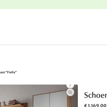
e
Gratis retourneren
ast "Fiella"
Schoen
€ 1.169,00