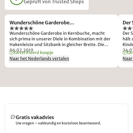
Geprüft von Trusted Shops
Wunderschöne Garderobe…
Der
Wunderschöne Garderobe in Kernbuche, macht
Der 
sich prima in unserer Diele in Kombination mit der
hält
Hakenleiste und Sitzbank in gleicher Breite. Die
Kinde
Verarbeitung ist sehr gut, optisch und haptsich
06.02.2019
ange
24.0
Geverifieerd koopje
Ge
einwandfrei. Das Möbelstück sieht in der Realität
mit 
Naar het Nederlands vertalen
Naar
noch besser aus, als auf den ohnehin tollen
Produktfotos.
Gratis vakadvies
Uw vragen – vakkundig en kosteloos beantwoord.