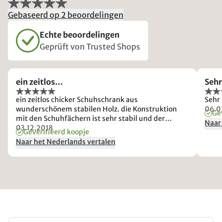
Gebaseerd op 2 beoordelingen
Echte beoordelingen
Geprüft von Trusted Shops
ein zeitlos…
Seh
ein zeitlos chicker Schuhschrank aus
Sehr
wunderschönem stabilen Holz. die Konstruktion
06.0
Ge
mit den Schuhfächern ist sehr stabil und der
Naar
Klappmechanismus funktioniert gut. man muss
03.12.2018
Geverifieerd koopje
nur auf seine Finger aufpassen, für kleinere Kinder
Naar het Nederlands vertalen
evtl. nicht geeignet. dafür hat man ein sehr
massives Teil, das wahrscheinlich nie
auseinanderällt. ich bin total begeistert von der
Serie Cortano , mein Eingangsbereich mit 4 Teilen
ist ein Highlight geworden und ich komme sehr
gerne nach Hause.