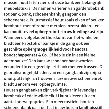
massief hout laten zien dat deze bank een belangrijk
meubelstuk is. De namen variëren van garderobebank
tot bank, bank, schoenenbank, gangbank en
schoenenrek. Puur massief hout zoals eiken of beuken
kernhout, met of zonder metalen inzetstukken - er
kan
nooit teveel opbergruimte in uw kledingkast zijn
.
Wanneer u volgeladen thuiskomt van het winkelen,
biedt een kapstok of bankje in de gang ook een
geschikte
opbergmogelijkheid voor handtas,
boodschappentas & Co
. Of heb je zin in een kleine
adempauze? Dan kan uw schoenenbank worden
veranderd in een gezellige zitbank
met een kussen
. De
gebruiksmogelijkheden van een gangbank zijn bijna
onuitputtelijk. En trouwens, uw nieuwe schoenenrek
biedt u enorm veel opbergruimte.
Houten gangbanken zijn verkrijgbaar in levendige
kernbeuk of edele wilde eik. U kunt kiezen uit een
aantal ontwerpopties. Een meer rustieke houten
schoenenbank past perfect in uw huis in
landhuisstijl
.