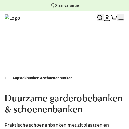
5 jaar garantie
Springen naar hoofdinhoud
Springen naar hoofdnavigatie
Springen naar voettekst
Kapstokbanken & schoenenbanken
Duurzame garderobebanken
& schoenenbanken
Praktische schoenenbanken met zitplaatsen en