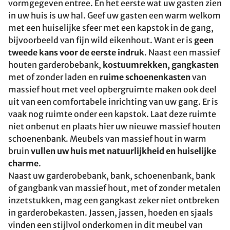
vormgegeven entree. En het eerste wat uw gasten zien
in uw huis is uw hal. Geef uw gasten een warm welkom
met een huiselijke sfeer met een kapstok in de gang,
bijvoorbeeld van fijn wild eikenhout. Want er is
geen
tweede kans voor de eerste indruk
. Naast een massief
houten garderobebank,
kostuumrekken, gangkasten
met of zonder laden en
ruime schoenenkasten
van
massief hout met veel opbergruimte maken ook deel
uit van een comfortabele inrichting van uw gang. Er is
vaak nog ruimte onder een kapstok. Laat deze ruimte
niet onbenut en plaats hier uw nieuwe massief houten
schoenenbank. Meubels van massief hout in warm
bruin
vullen uw huis met natuurlijkheid en huiselijke
charme
.
Naast uw garderobebank, bank, schoenenbank, bank
of gangbank van massief hout, met of zonder metalen
inzetstukken, mag een gangkast zeker niet ontbreken
in garderobekasten. Jassen, jassen, hoeden en sjaals
vinden een stijlvol onderkomen in dit meubel van