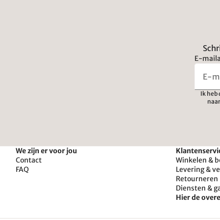
Schr
E-maila
Ik heb
naar
We zijn er voor jou
Klantenservi
Contact
Winkelen & b
FAQ
Levering & v
Retourneren 
Diensten & g
Hier de ove