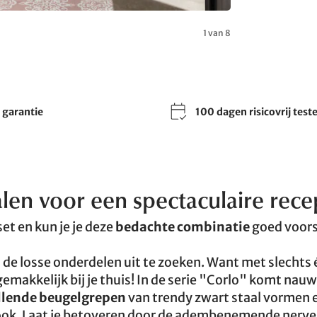
1 van 8
r garantie
100 dagen risicovrij test
len voor een spectaculaire rece
et en kun je je deze
bedachte combinatie
goed voors
 de losse onderdelen uit te zoeken. Want met slechts 
makkelijk bij je thuis! In de serie "Corlo" komt nau
llende beugelgrepen
van trendy zwart staal vormen 
look. Laat je betoveren door de adembenemende nerve