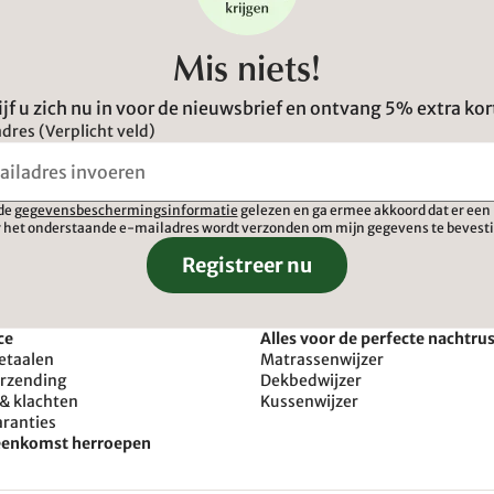
Mis niets!
ijf u zich nu in voor de nieuwsbrief en ontvang 5% extra kor
dres (Verplicht veld)
 de
gegevensbeschermingsinformatie
gelezen en ga ermee akkoord dat er een 
 het onderstaande e-mailadres wordt verzonden om mijn gegevens te bevest
Registreer nu
ce
Alles voor de perfecte nachtru
etaalen
Matrassenwijzer
erzending
Dekbedwijzer
& klachten
Kussenwijzer
aranties
reenkomst herroepen