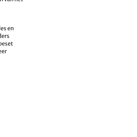
les en
ders
beset
eer