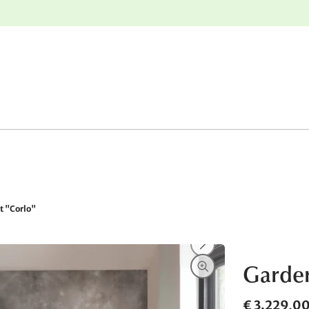
e
Gratis retourneren
t "Corlo"
Garder
€ 3.229,0