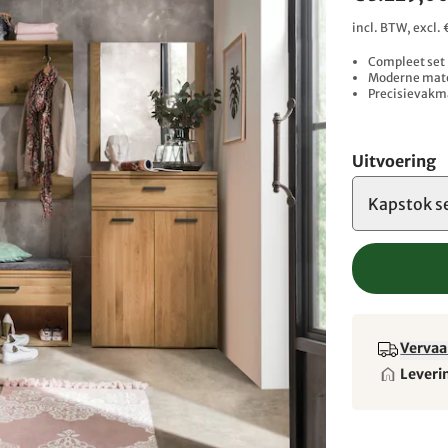
incl. BTW, excl
Compleet set 
Moderne mate
Precisievakm
Uitvoering
Kapstok s
Vervaa
Leveri