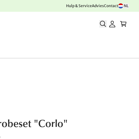
Hulp & Service
Advies
Contact
NL
obeset "Corlo"
0