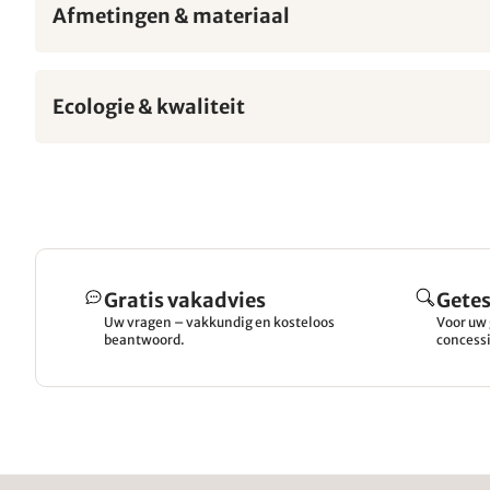
Afmetingen & materiaal
Ecologie & kwaliteit
Gratis vakadvies
Getes
Uw vragen – vakkundig en kosteloos
Voor uw 
beantwoord.
concessi