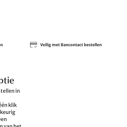
en
Veilig met Bancontact bestellen
ptie
tellen in
één klik
wkeurig
een
n van het