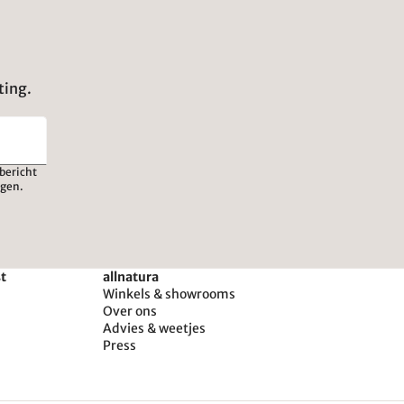
ting.
bericht
igen.
st
allnatura
Winkels & showrooms
Over ons
Advies & weetjes
Press