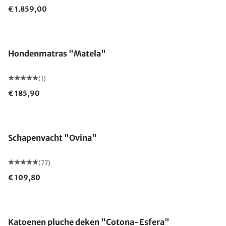
€ 1.859,00
Hondenmatras "Matela"
(1)
€ 185,90
Schapenvacht "Ovina"
(77)
€ 109,80
Gemaakt in Duitsland
Katoenen pluche deken "Cotona-Esfera"