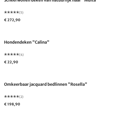
Scheerwollen deken van natuurlijk haar "Multa"
(5)
€ 272,90
Hondendeken "Calina"
(4)
€ 22,90
Omkeerbaar jacquard bedlinnen "Rosella"
(2)
€ 198,90