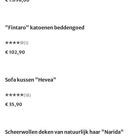
€ 1.098,00
"Fintaro" katoenen beddengoed
(1)
€ 102,90
Gemaakt in Duitsland
Sofa kussen "Hevea"
(18)
€ 35,90
Gemaakt in Duitsland
Scheerwollen deken van natuurlijk haar "Narida"