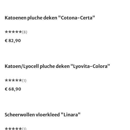
Gemaakt in Duitsland
Katoenen pluche deken "Cotona-Certa"
(8)
€ 82,90
Gemaakt in Duitsland
Katoen/Lyocell pluche deken “Lyovita-Colora”
(1)
€ 68,90
Gemaakt in Duitsland
Scheerwollen vloerkleed "Linara"
(1)