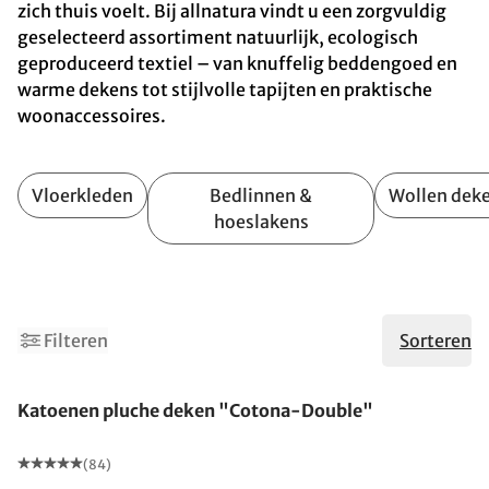
zich thuis voelt. Bij allnatura vindt u een zorgvuldig
geselecteerd assortiment natuurlijk, ecologisch
geproduceerd textiel – van knuffelig beddengoed en
warme dekens tot stijlvolle tapijten en praktische
woonaccessoires.
Vloerkleden
Bedlinnen &
Wollen dek
hoeslakens
4
6
Filteren
Sorteren
Gemaakt in Duitsland
Katoenen pluche deken "Cotona-Double"
(84)