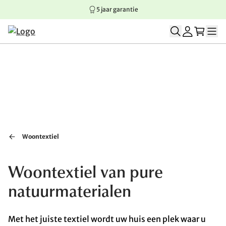
5 jaar garantie
Springen naar hoofdinhoud
Springen naar hoofdnavigatie
Springen naar voettekst
Woontextiel
Woontextiel van pure
natuurmaterialen
Met het juiste textiel wordt uw huis een plek waar u