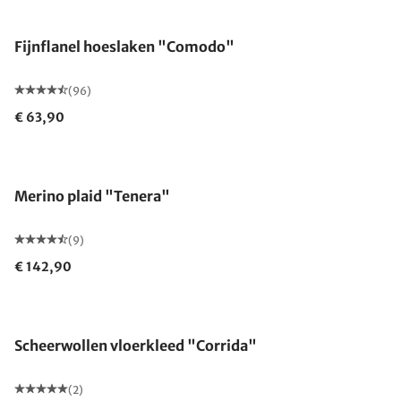
Uitverkocht
Fijnflanel hoeslaken "Comodo"
(96)
€ 63,90
Gemaakt in Duitsland
Merino plaid "Tenera"
(9)
€ 142,90
Gemaakt in Duitsland
Scheerwollen vloerkleed "Corrida"
(2)