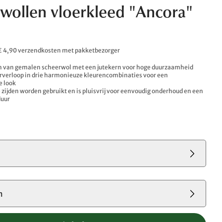
wollen vloerkleed "Ancora"
. € 4,90 verzendkosten met pakketbezorger
van gemalen scheerwol met een jutekern voor hoge duurzaamheid
rverloop in drie harmonieuze kleurencombinaties voor een
e look
 zijden worden gebruikt en is pluisvrij voor eenvoudig onderhoud en een
duur
m