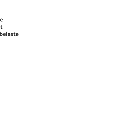
de
st
 belaste