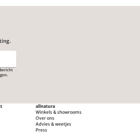
ting.
bericht
igen.
st
allnatura
Winkels & showrooms
Over ons
Advies & weetjes
Press