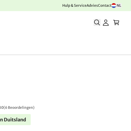
Hulp & Service
Advies
Contact
NL
80
(
6 Beoordelingen
)
n Duitsland