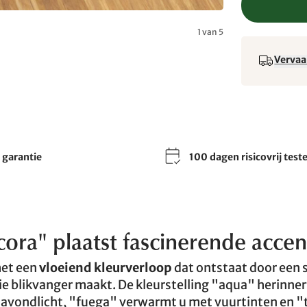
1 van 5
Vervaa
r garantie
100 dagen risicovrij test
ora" plaatst fascinerende accen
met een
vloeiend kleurverloop
dat ontstaat door een 
ie blikvanger maakt. De kleurstelling "aqua" herinner
 avondlicht, "fuega" verwarmt u met vuurtinten en "