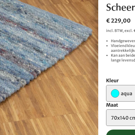
Scheer
€ 229,00
incl. BTW, excl
Handgeweven 
Vloeiend kleu
aantrekkelijk
Kan aan beide
lange levens
Kleur
aqua
Maat
70x140 c