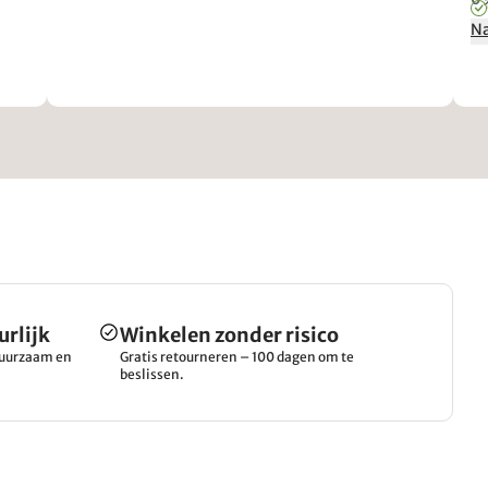
Na
urlijk
Winkelen zonder risico
 duurzaam en
Gratis retourneren – 100 dagen om te
beslissen.