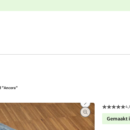
e
Gratis retourneren
d "Ancora"
4,
Gemaakt i