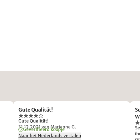
Gute Qualität!
Se
W
Gute Qualität!
31.12.2021
van Marianne G.
Se
Geverifieerd koopje
ih
Naar het Nederlands vertalen
0