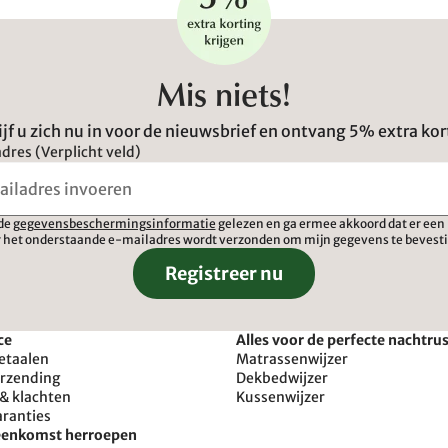
Mis niets!
ijf u zich nu in voor de nieuwsbrief en ontvang 5% extra kor
dres (Verplicht veld)
 de
gegevensbeschermingsinformatie
gelezen en ga ermee akkoord dat er een 
 het onderstaande e-mailadres wordt verzonden om mijn gegevens te bevest
Registreer nu
ce
Alles voor de perfecte nachtru
etaalen
Matrassenwijzer
erzending
Dekbedwijzer
& klachten
Kussenwijzer
aranties
reenkomst herroepen