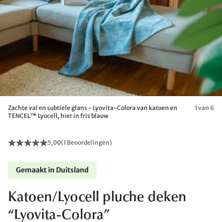
Zachte val en subtiele glans - Lyovita-Colora van katoen en
1 van 6
TENCEL™ Lyocell, hier in fris blauw
5,00
(
1 Beoordelingen
)
Gemaakt in Duitsland
Katoen/Lyocell pluche deken
“Lyovita-Colora”