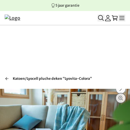
5 jaar garantie
Springen naar hoofdinhoud
Springen naar hoofdnavigatie
Springen naar voettekst
Katoen/Lyocell pluche deken “Lyovita-Colora”