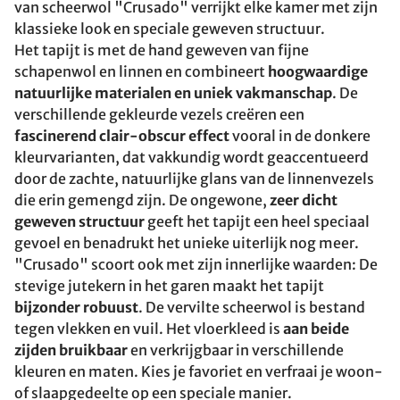
van scheerwol "Crusado" verrijkt elke kamer met zijn
klassieke look en speciale geweven structuur.
Het tapijt is met de hand geweven van fijne
schapenwol en linnen en combineert
hoogwaardige
natuurlijke materialen en uniek vakmanschap
. De
verschillende gekleurde vezels creëren een
fascinerend clair-obscur effect
vooral in de donkere
kleurvarianten, dat vakkundig wordt geaccentueerd
door de zachte, natuurlijke glans van de linnenvezels
die erin gemengd zijn. De ongewone,
zeer dicht
geweven structuur
geeft het tapijt een heel speciaal
gevoel en benadrukt het unieke uiterlijk nog meer.
"Crusado" scoort ook met zijn innerlijke waarden: De
stevige jutekern in het garen maakt het tapijt
bijzonder robuust
. De vervilte scheerwol is bestand
tegen vlekken en vuil. Het vloerkleed is
aan beide
zijden bruikbaar
en verkrijgbaar in verschillende
kleuren en maten. Kies je favoriet en verfraai je woon-
of slaapgedeelte op een speciale manier.