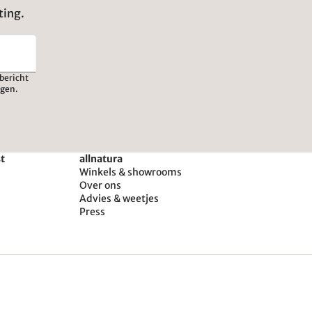
ting.
bericht
igen.
st
allnatura
Winkels & showrooms
Over ons
Advies & weetjes
Press