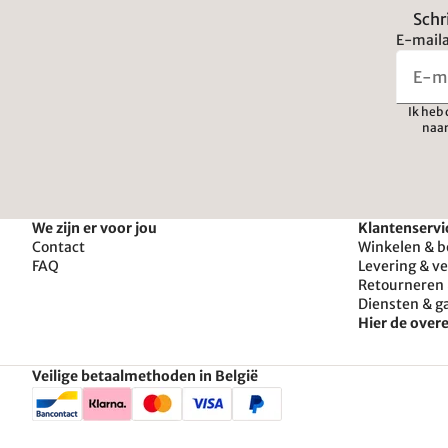
Schr
E-maila
Ik heb
naar
We zijn er voor jou
Klantenservi
Contact
Winkelen & b
FAQ
Levering & v
Retourneren 
Diensten & g
Hier de ove
Veilige betaalmethoden in België