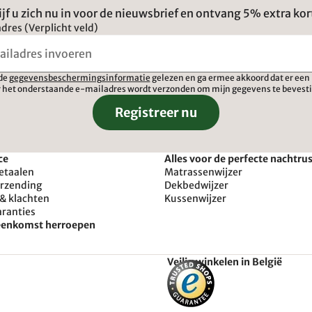
ijf u zich nu in voor de nieuwsbrief en ontvang 5% extra kor
dres (Verplicht veld)
 de
gegevensbeschermingsinformatie
gelezen en ga ermee akkoord dat er een 
 het onderstaande e-mailadres wordt verzonden om mijn gegevens te bevest
Registreer nu
ce
Alles voor de perfecte nachtru
etaalen
Matrassenwijzer
erzending
Dekbedwijzer
& klachten
Kussenwijzer
aranties
reenkomst herroepen
Veilig winkelen in België