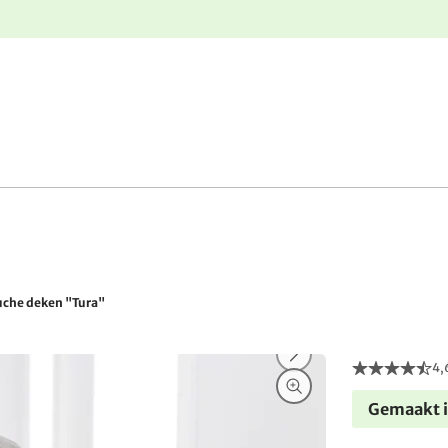
e
Gratis retourneren
uche deken "Tura"
4,
Gemaakt i