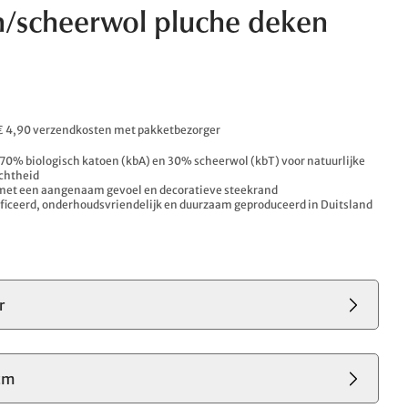
/scheerwol pluche deken
. € 4,90 verzendkosten met pakketbezorger
0% biologisch katoen (kbA) en 30% scheerwol (kbT) voor natuurlijke
chtheid
 met een aangenaam gevoel en decoratieve steekrand
iceerd, onderhoudsvriendelijk en duurzaam geproduceerd in Duitsland
r
cm