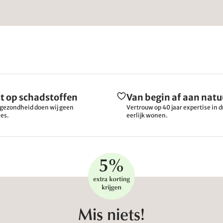
t op schadstoffen
Van begin af aan natu
gezondheid doen wij geen
Vertrouw op 40 jaar expertise in
es.
eerlijk wonen.
Mis niets!