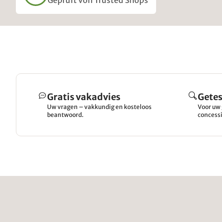
Geprüft von Trusted Shops
Gratis vakadvies
Getes
Uw vragen – vakkundig en kosteloos
Voor uw 
beantwoord.
concessi