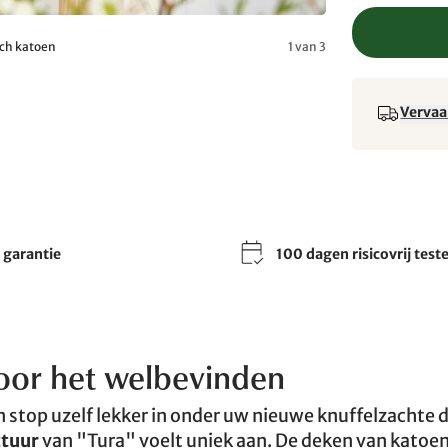
ch katoen
1 van 3
Vervaa
r garantie
100 dagen risicovrij test
voor het welbevinden
en stop uzelf lekker in onder uw nieuwe knuffelzachte 
ctuur
van "Tura" voelt uniek aan. De deken van katoe