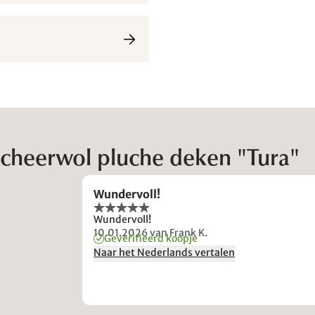
cheerwol pluche deken "Tura"
Wundervoll!
Wundervoll!
10.01.2026
van Frank K.
Geverifieerd koopje
Naar het Nederlands vertalen