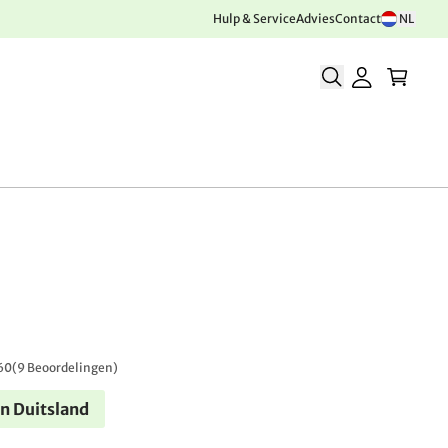
Hulp & Service
Advies
Contact
NL
60
(
9 Beoordelingen
)
n Duitsland