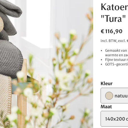
Katoen
"Tura"
€ 116,90
incl. BTW, excl
Gemaakt van 7
warmte en za
Fijne textuur
GOTS-gecertif
Kleur
natuu
Maat
140x200 