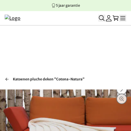
5 jaar garantie
Springen naar hoofdinhoud
Springen naar hoofdnavigatie
Springen naar voettekst
Katoenen pluche deken "Cotona-Natura"