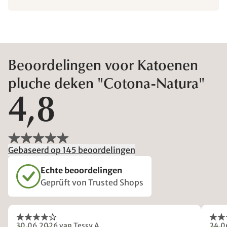
Beoordelingen voor Katoenen
pluche deken "Cotona-Natura"
4,8
Gebaseerd op 145 beoordelingen
Echte beoordelingen
Geprüft von Trusted Shops
30.06.2026
van Tessy A.
24.0