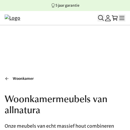
5 jaar garantie
Springen naar hoofdinhoud
Springen naar hoofdnavigatie
Springen naar voettekst
Woonkamer
Woonkamermeubels van
allnatura
Onze meubels van echt massief hout combineren