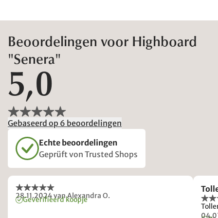
Beoordelingen voor Highboard
"Senera"
5,0
Gebaseerd op 6 beoordelingen
Echte beoordelingen
Geprüft von Trusted Shops
Toll
28.11.2024
van Alexandra O.
Geverifieerd koopje
Tolle
04.0