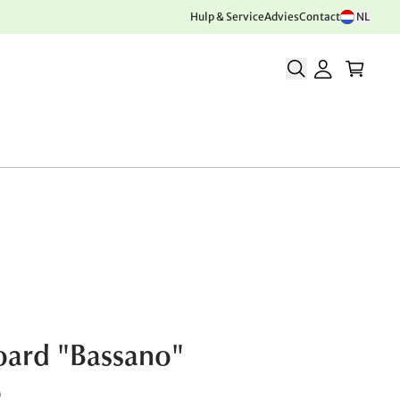
Hulp & Service
Advies
Contact
NL
ard "Bassano"
0