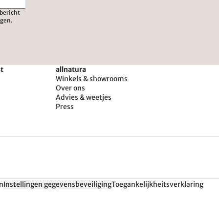
bericht
igen.
st
allnatura
Winkels & showrooms
Over ons
Advies & weetjes
Press
n
Instellingen gegevensbeveiliging
Toegankelijkheitsverklaring