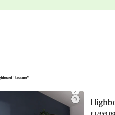
e
Gratis retourneren
ghboard "Bassano"
Highbo
€ 1.959,0