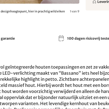
Leveri
designhoogtepunt, hier in prachtig wild eiken
1 van 9
r garantie
100 dagen risicovrij test
fdevol geïntegreerde houten toepassingen en zet ze vakk
 LED-verlichting maakt van “Bassano” iets heel bijzo
kkelijke highlight in petto. Zichtbare achterpanelen
ld massief hout. Hierbij wordt het hout met een bors
t hout worden voorzichtig verwijderd en alleen de har
l oppervlak dat er bijzonder natuurlijk uitziet en een 
g ontworpen varianten. Het levendige kernhout van beuk