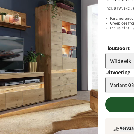
incl. BTW, excl
Fascinerende
Greeploze fro
Inclusief stij
Houtsoort
Wilde eik
Uitvoering
Variant 0
Vervaa