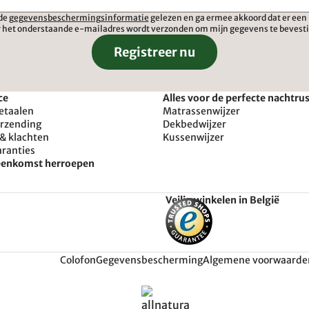
 de
gegevensbeschermingsinformatie
gelezen en ga ermee akkoord dat er een 
 het onderstaande e-mailadres wordt verzonden om mijn gegevens te bevest
Registreer nu
ce
Alles voor de perfecte nachtru
etaalen
Matrassenwijzer
erzending
Dekbedwijzer
& klachten
Kussenwijzer
aranties
reenkomst herroepen
Veilig winkelen in België
Colofon
Gegevensbescherming
Algemene voorwaarde