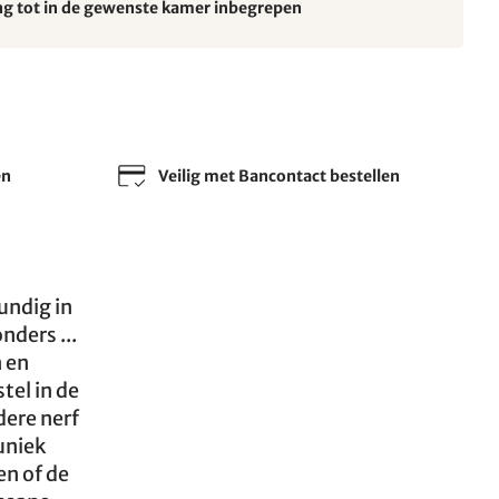
ng tot in de gewenste kamer inbegrepen
en
Veilig met Bancontact bestellen
undig in
nders ...
 en
tel in de
dere nerf
uniek
en of de