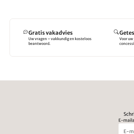
Gratis vakadvies
Getes
Uw vragen – vakkundig en kosteloos
Voor uw 
beantwoord.
concessi
Schr
E-maila