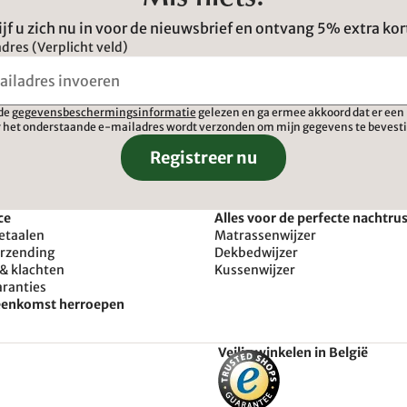
ijf u zich nu in voor de nieuwsbrief en ontvang 5% extra kor
dres (Verplicht veld)
 de
gegevensbeschermingsinformatie
gelezen en ga ermee akkoord dat er een 
 het onderstaande e-mailadres wordt verzonden om mijn gegevens te bevest
Registreer nu
ce
Alles voor de perfecte nachtru
etaalen
Matrassenwijzer
erzending
Dekbedwijzer
& klachten
Kussenwijzer
aranties
reenkomst herroepen
Veilig winkelen in België