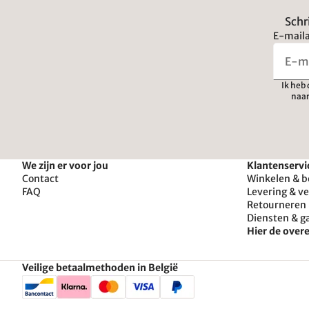
Schr
E-maila
Ik heb
naar
We zijn er voor jou
Klantenservi
Contact
Winkelen & b
FAQ
Levering & v
Retourneren 
Diensten & g
Hier de ove
Veilige betaalmethoden in België