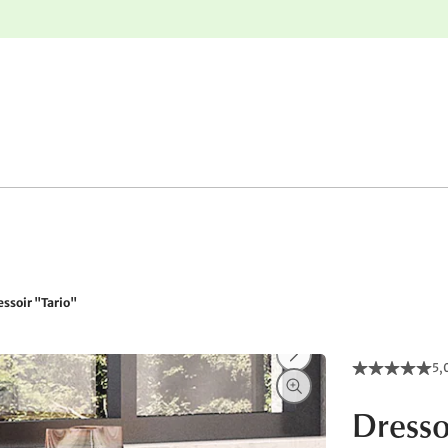
e
Gratis retourneren
essoir "Tario"
5,
Dresso