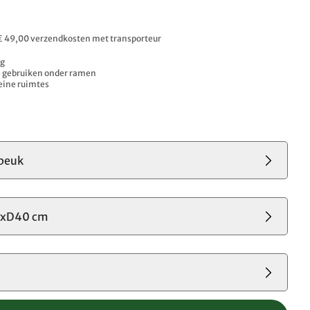
. € 49,00 verzendkosten met transporteur
ng
e gebruiken onder ramen
leine ruimtes
beuk
4xD40 cm