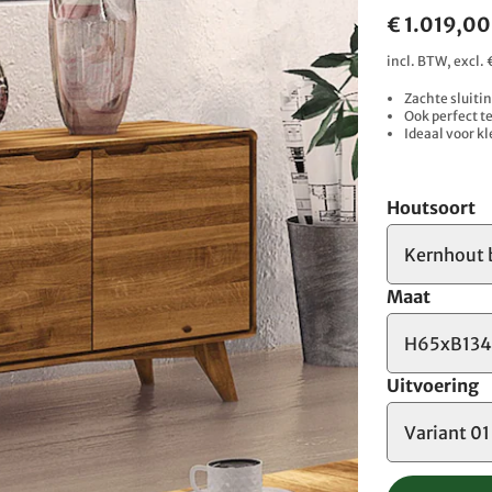
€ 1.019,00
incl. BTW, excl
Zachte sluiti
Ook perfect t
Ideaal voor k
Houtsoort
Kernhout 
Maat
H65xB13
Uitvoering
Variant 01