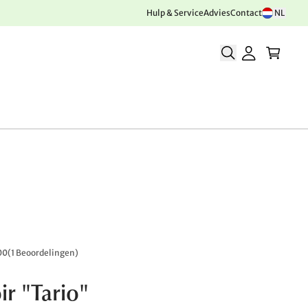
Hulp & Service
Advies
Contact
NL
00
(
1 Beoordelingen
)
ir "Tario"