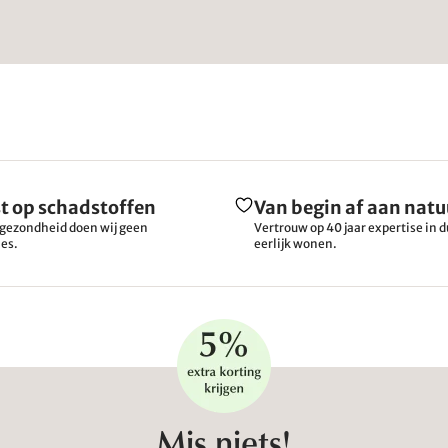
t op schadstoffen
Van begin af aan natu
gezondheid doen wij geen
Vertrouw op 40 jaar expertise in
es.
eerlijk wonen.
Mis niets!