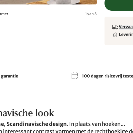
pkamer
1 van 8
Vervaa
Leveri
r garantie
100 dagen risicovrij test
navische look
e, Scandinavische design
. In plaats van hoeken...
 een interessant contrast vormen met de rechthoekige 