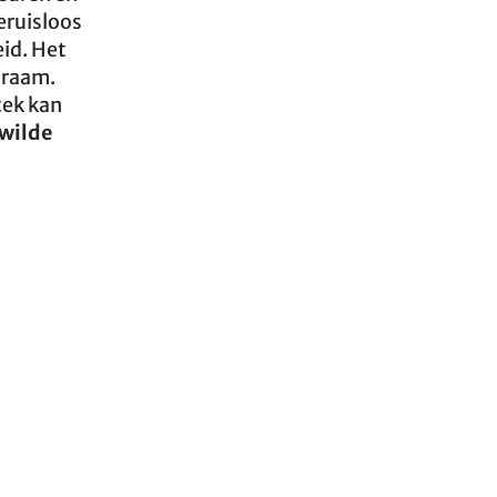
eruisloos
id. Het
 raam.
tek kan
wilde