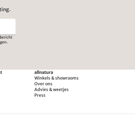
ting.
bericht
igen.
st
allnatura
Winkels & showrooms
Over ons
Advies & weetjes
Press