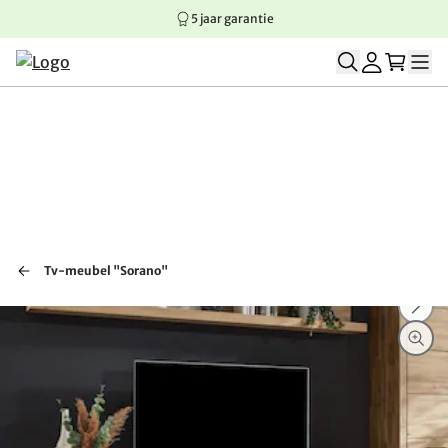
5 jaar garantie
Springen naar hoofdinhoud
Springen naar hoofdnavigatie
Springen naar voettekst
Tv-meubel "Sorano"