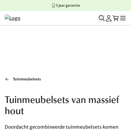
5 jaar garantie
Springen naar hoofdinhoud
Springen naar hoofdnavigatie
Springen naar voettekst
Tuinmeubelsets
Tuinmeubelsets van massief
hout
Doordacht gecombineerde tuinmeubelsets komen