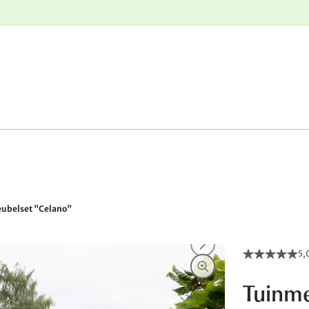
e
Gratis retourneren
ubelset "Celano"
5,
Tuinme