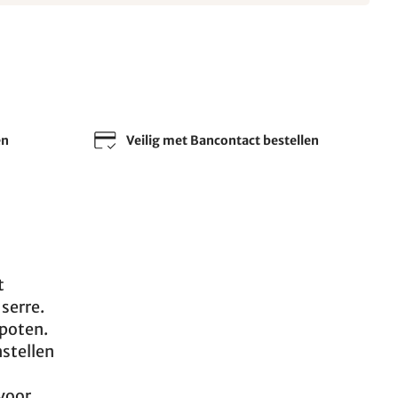
en
Veilig met Bancontact bestellen
t
 serre.
 poten.
nstellen
 voor