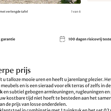
 met verlengde tafel
1 van 6
r garantie
100 dagen risicovrij test
rpe prijs
 u talloze mooie uren en heeft u jarenlang plezier. He
eubels en is een sieraad voor elk terras of zelfs in de
ak
en subtiel gebogen armleuningen, rugleuningen en
 uw kostbare tijd niet hoeft te besteden aan het same
an de prijs van losse onderdelen.
nklaptstoel in combinatie met 1 tuinkruk en het set 02