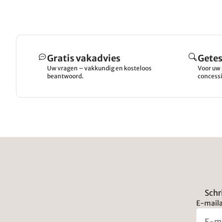
Gratis vakadvies
Getes
Uw vragen – vakkundig en kosteloos
Voor uw 
beantwoord.
concessi
Schr
E-maila