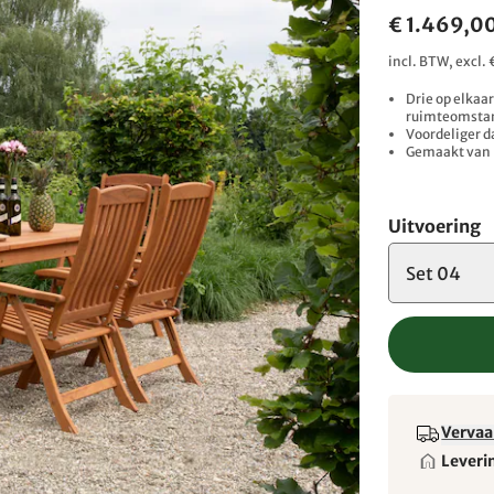
€ 1.469,0
incl. BTW, excl
Drie op elkaa
ruimteomsta
Voordeliger d
Gemaakt van 
Uitvoering
Set 04
Vervaa
Leveri