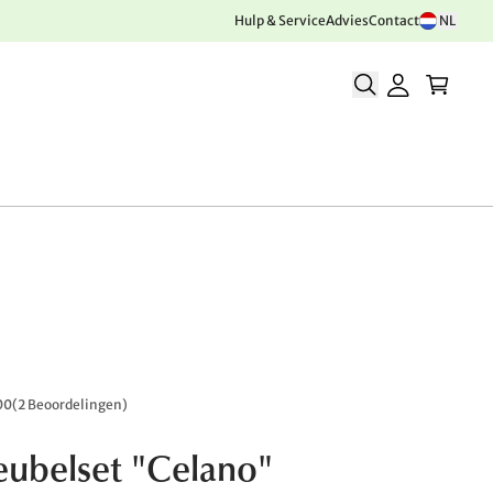
Hulp & Service
Advies
Contact
NL
00
(
2 Beoordelingen
)
ubelset "Celano"