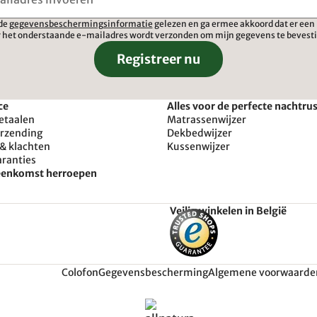
 de
gegevensbeschermingsinformatie
gelezen en ga ermee akkoord dat er een 
 het onderstaande e-mailadres wordt verzonden om mijn gegevens te bevest
Registreer nu
ce
Alles voor de perfecte nachtru
etaalen
Matrassenwijzer
erzending
Dekbedwijzer
& klachten
Kussenwijzer
aranties
reenkomst herroepen
Veilig winkelen in België
Colofon
Gegevensbescherming
Algemene voorwaarde