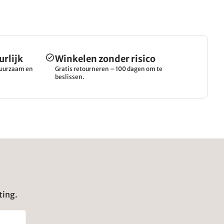
urlijk
Winkelen zonder risico
 duurzaam en
Gratis retourneren – 100 dagen om te
beslissen.
ting.