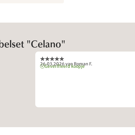
belset "Celano"
26.03.2026
van Roman F.
Geverifieerd koopje