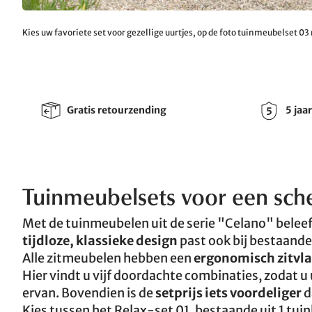
Kies uw favoriete set voor gezellige uurtjes, op de foto tuinmeubelset 03
Gratis retourzending
5 jaa
Tuinmeubelsets voor een sche
Met de tuinmeubelen uit de serie "Celano" beleeft
tijdloze, klassieke design
past ook bij bestaande m
Alle zitmeubelen hebben een
ergonomisch zitvl
Hier vindt u vijf doordachte combinaties, zodat u
ervan. Bovendien is de
setprijs iets voordeliger
d
Kies tussen het Relax-set 01, bestaande uit 1 tui