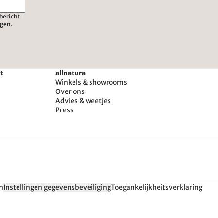
bericht
igen.
st
allnatura
Winkels & showrooms
Over ons
Advies & weetjes
Press
n
Instellingen gegevensbeveiliging
Toegankelijkheitsverklaring