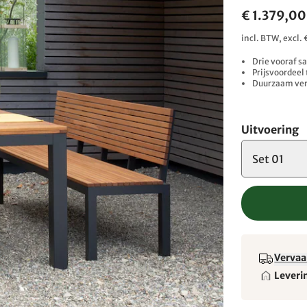
€ 1.379,00
incl. BTW, excl
Drie vooraf s
Prijsvoordeel
Duurzaam ver
Uitvoering
Set 01
Vervaa
Leveri