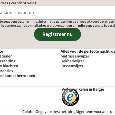
dres (Verplicht veld)
 de
gegevensbeschermingsinformatie
gelezen en ga ermee akkoord dat er een 
 het onderstaande e-mailadres wordt verzonden om mijn gegevens te bevest
Registreer nu
ce
Alles voor de perfecte nachtru
etaalen
Matrassenwijzer
erzending
Dekbedwijzer
& klachten
Kussenwijzer
aranties
reenkomst herroepen
Veilig winkelen in België
Colofon
Gegevensbescherming
Algemene voorwaarde