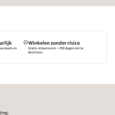
urlijk
Winkelen zonder risico
 duurzaam en
Gratis retourneren – 100 dagen om te
beslissen.
ting.