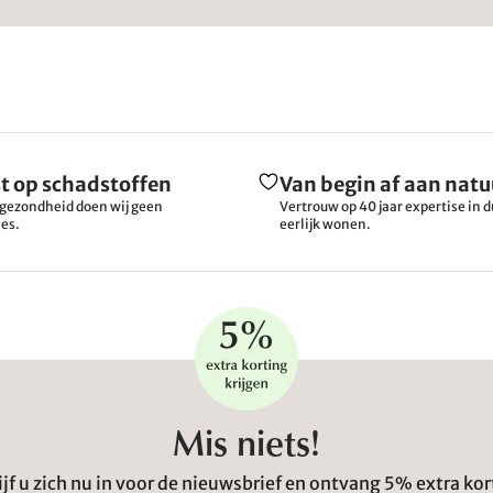
t op schadstoffen
Van begin af aan natu
gezondheid doen wij geen
Vertrouw op 40 jaar expertise in
es.
eerlijk wonen.
Mis niets!
ijf u zich nu in voor de nieuwsbrief en ontvang 5% extra kor