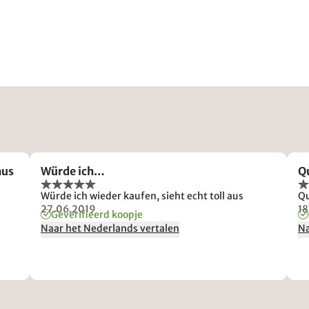
aus
Würde ich…
Q
Würde ich wieder kaufen, sieht echt toll aus
Qu
27.06.2019
18
Geverifieerd koopje
Naar het Nederlands vertalen
Na