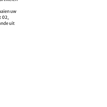
raaien uw
t 02,
ande uit