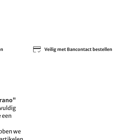
en
Veilig met Bancontact bestellen
erano"
vuldig
e een
ebben we
artikelen