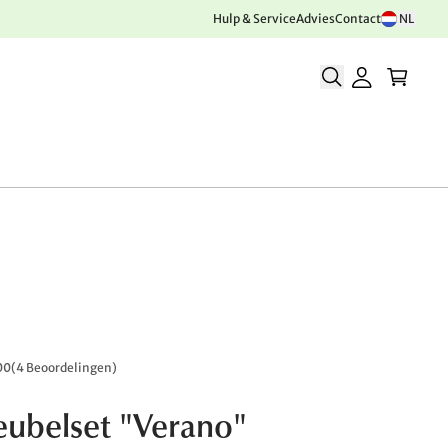
Hulp & Service
Advies
Contact
NL
00
(
4 Beoordelingen
)
ubelset "Verano"