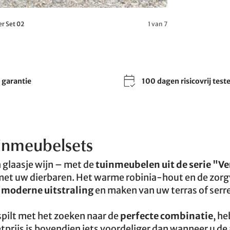
er Set 02
1 van 7
r garantie
100 dagen risicovrij test
uinmeubelsets
 glaasje wijn – met de
tuinmeubelen uit de serie "V
met uw dierbaren. Het warme robinia-hout en de zorg
n
moderne uitstraling
en maken van uw terras of serr
spilt met het zoeken naar de
perfecte combinatie
, h
prijs is bovendien iets voordeliger dan wanneer u de 