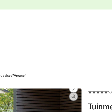
e
Gratis retourneren
ubelset "Verano"
5,
Tuinme