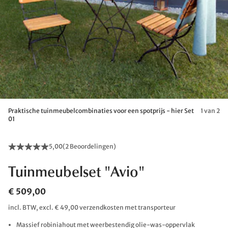
Praktische tuinmeubelcombinaties voor een spotprijs - hier Set
1 van 2
01
5,00
(
2 Beoordelingen
)
Tuinmeubelset "Avio"
€ 509,00
incl. BTW, excl. € 49,00 verzendkosten met transporteur
Massief robiniahout met weerbestendig olie-was-oppervlak