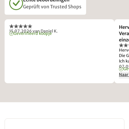
Geprüft von Trusted Shops
Herv
15.07.2026
van Daniel K.
Vera
Geverifieerd koopje
einz
Herv
Die 
Ich 
schon
07.0
Ge
Jahr
Naar