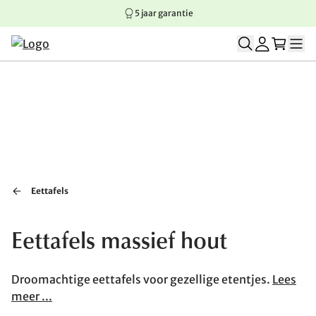
5 jaar garantie
Springen naar hoofdinhoud
Springen naar hoofdnavigatie
Springen naar voettekst
Eettafels
Eettafels massief hout
Droomachtige eettafels voor gezellige etentjes.
Lees
meer ...