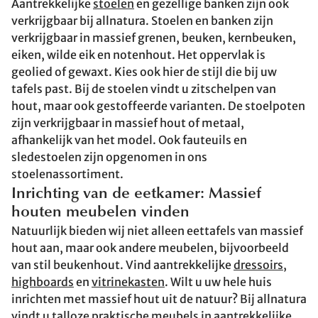
Aantrekkelijke
stoelen
en gezellige banken zijn ook
verkrijgbaar bij allnatura. Stoelen en banken zijn
verkrijgbaar in massief grenen, beuken, kernbeuken,
eiken, wilde eik en notenhout. Het oppervlak is
geolied of gewaxt. Kies ook hier de stijl die bij uw
tafels past. Bij de stoelen vindt u zitschelpen van
hout, maar ook gestoffeerde varianten. De stoelpoten
zijn verkrijgbaar in massief hout of metaal,
afhankelijk van het model. Ook fauteuils en
sledestoelen zijn opgenomen in ons
stoelenassortiment.
Inrichting van de eetkamer: Massief
houten meubelen vinden
Natuurlijk bieden wij niet alleen eettafels van massief
hout aan, maar ook andere meubelen, bijvoorbeeld
van stil beukenhout. Vind aantrekkelijke
dressoirs,
highboards
en
vitrinekasten
. Wilt u uw hele huis
inrichten met massief hout uit de natuur? Bij allnatura
vindt u talloze praktische meubels in aantrekkelijke