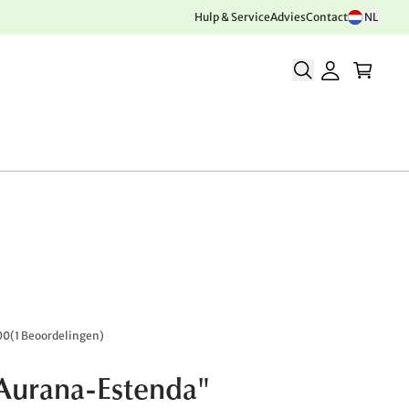
Hulp & Service
Advies
Contact
NL
00
(
1 Beoordelingen
)
"Aurana-Estenda"