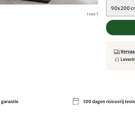
90x200 
1 van 7
Vervaa
Leveri
r garantie
100 dagen risicovrij test