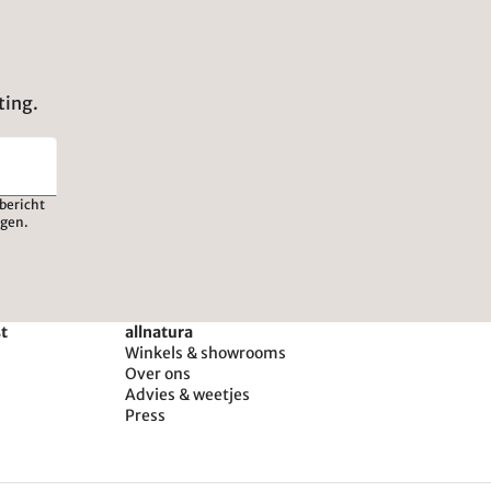
ting.
bericht
igen.
st
allnatura
Winkels & showrooms
Over ons
Advies & weetjes
Press