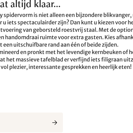
 altijd klaar...
y spidervorm is niet alleen een bijzondere blikvanger
r u iets spectaculairder zijn? Dan kunt u kiezen voor h
voering van geborsteld roestvrij staal. Met de optio
een handomdraai ruimte voor extra gasten. Kies afhank
een uitschuifbare rand aan één of beide zijden.
amineerd en pronkt met het levendige kernbeuken of h
at het massieve tafelblad er verfijnd iets filigraan uit
ol plezier, interessante gesprekken en heerlijk eten!