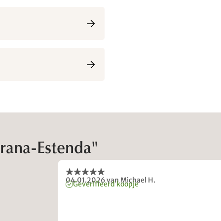
urana-Estenda"
04.01.2026
van Michael H.
Geverifieerd koopje