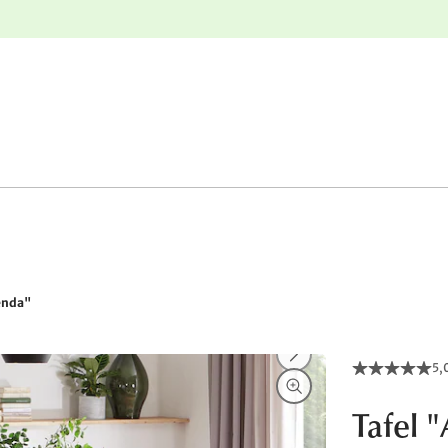
e
Gratis retourneren
enda"
5,
Tafel 