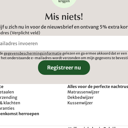
Mis niets!
ijf u zich nu in voor de nieuwsbrief en ontvang 5% extra kor
dres (Verplicht veld)
 de
gegevensbeschermingsinformatie
gelezen en ga ermee akkoord dat er een 
 het onderstaande e-mailadres wordt verzonden om mijn gegevens te bevest
Registreer nu
ce
Alles voor de perfecte nachtru
etaalen
Matrassenwijzer
erzending
Dekbedwijzer
& klachten
Kussenwijzer
aranties
reenkomst herroepen