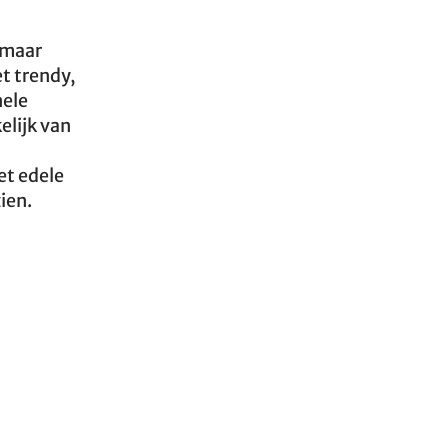
, maar
et trendy,
nele
elijk van
et edele
zien.